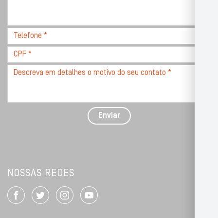
completo,
com
CEP
Telefone
*
*
CPF
*
Descreva
seu
problema
com
detalhes
Enviar
*
NOSSAS REDES