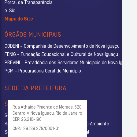
Portal da Transparência
e-Sic
Mapa do Site
ÓRGÃOS MUNICIPAIS
CODENI – Companhia de Desenvolvimento de Nova Iguaçu
FENIG – Fundação Educacional e Cultural de Nova Iguaçu
PREVINI – Previdência dos Servidores Municipais de Nova Iguaçu
PGM – Procuradoria Geral do Município
SEDE DA PREFEITURA
SECRETARIAS
Rua Athaide Pimenta de Moraes, 528
Centro • Nova Iguaçu, Rio de Janeiro
Secretaria Municipal de Administração
CEP: 26.210-190
Secretaria Municipal de Agricultura e Meio Ambiente
CNPJ: 29.138.278/0001-01
Secretaria Municipal de Assistência Social