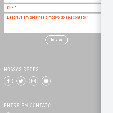
*
CPF
*
Descreva
seu
problema
com
detalhes
Enviar
*
NOSSAS REDES
ENTRE EM CONTATO