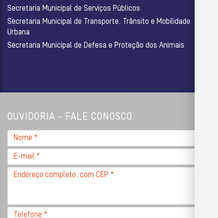
Secretaria Municipal de Serviços Públicos
Secretaria Municipal de Transporte, Trânsito e Mobilidade
Urbana
Secretaria Municipal de Defesa e Proteção dos Animais
OUVIDORIA - FALE CONOSCO
Nome
*
E-
mail
Endereço
*
completo,
com
CEP
Telefone
*