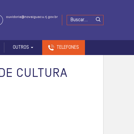
ouvidoria@novaiguacu.rj.gov.br
OUTROS
TELEFONES
 DE CULTURA