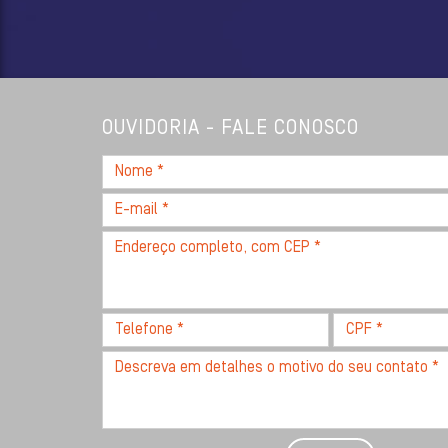
OUVIDORIA - FALE CONOSCO
Nome
*
E-
mail
Endereço
*
completo,
com
CEP
Telefone
CPF
*
*
*
Descreva
seu
problema
com