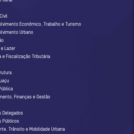
e Geral
ivil
olvimento Econômico, Trabalho e Turismo
olvimento Urbano
ão
 e Lazer
 e Fiscalização Tributária
o
rutura
guaçu
Pública
amento, Finanças e Gestão
os Delegados
s Públicos
rte, Trânsito e Mobilidade Urbana