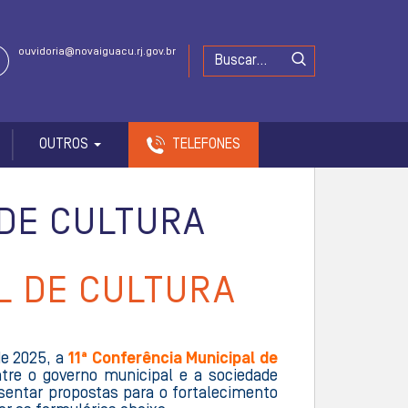
ouvidoria@novaiguacu.rj.gov.br
OUTROS
TELEFONES
 DE CULTURA
L DE CULTURA
de 2025, a
11ª Conferência Municipal de
tre o governo municipal e a sociedade
resentar propostas para o fortalecimento