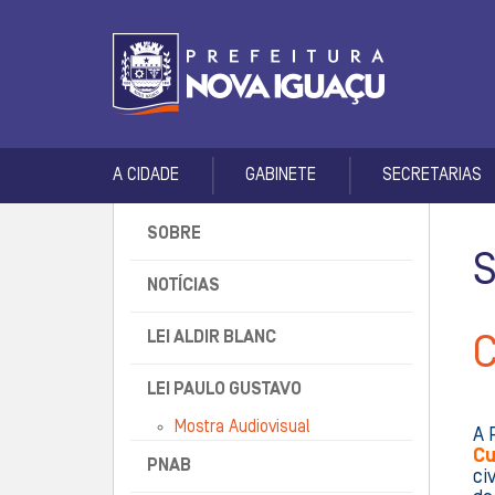
A CIDADE
GABINETE
SECRETARIAS
SOBRE
NOTÍCIAS
LEI ALDIR BLANC
LEI PAULO GUSTAVO
Mostra Audiovisual
A 
Cu
PNAB
ci