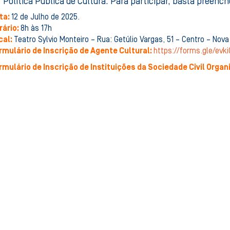
 Política Pública de Cultura. Para participar, basta preench
ta:
12 de Julho de 2025.
rário:
8h às 17h
cal:
Teatro Sylvio Monteiro – Rua: Getúlio Vargas, 51 – Centro – Nova
rmulário de Inscrição de Agente Cultural
:
https://forms.gle/ev
rmulário de Inscrição de Instituições da Sociedade Civil Organ