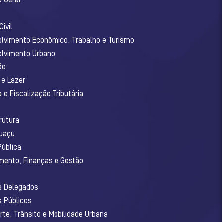
e Geral
ivil
olvimento Econômico, Trabalho e Turismo
olvimento Urbano
ão
 e Lazer
 e Fiscalização Tributária
o
rutura
guaçu
Pública
amento, Finanças e Gestão
os Delegados
s Públicos
rte, Trânsito e Mobilidade Urbana