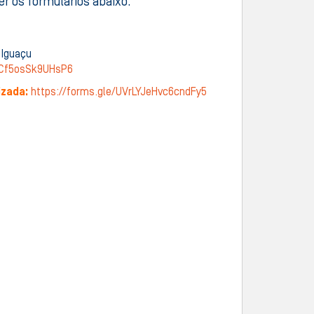
er os formulários abaixo.
 Iguaçu
kiCf5osSk9UHsP6
izada:
https://forms.gle/UVrLYJeHvc6cndFy5