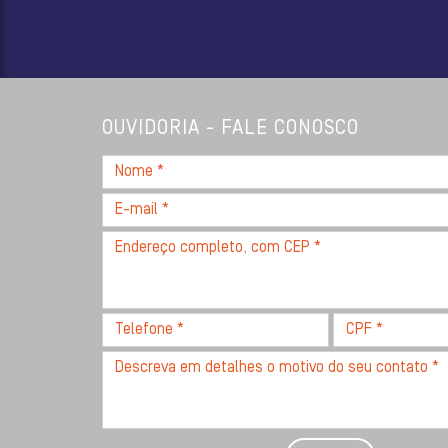
OUVIDORIA - FALE CONOSCO
Nome
*
E-
mail
Endereço
*
completo,
com
CEP
Telefone
CPF
*
*
*
Descreva
seu
problema
com