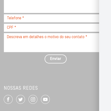
completo,
com
CEP
Telefone
*
*
CPF
*
Descreva
seu
problema
com
detalhes
Enviar
*
NOSSAS REDES