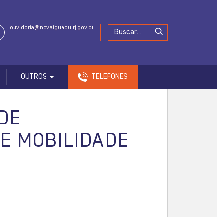
ouvidoria@novaiguacu.rj.gov.br
OUTROS
TELEFONES
DE
E MOBILIDADE