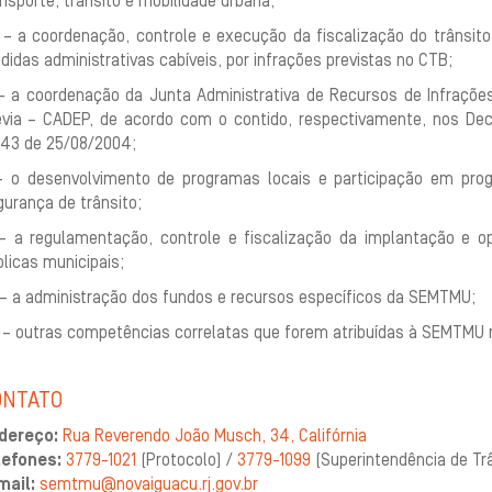
nsporte, trânsito e mobilidade urbana;
I – a coordenação, controle e execução da fiscalização do trânsito
idas administrativas cabíveis, por infrações previstas no CTB;
 – a coordenação da Junta Administrativa de Recursos de Infraçõe
évia – CADEP, de acordo com o contido, respectivamente, nos Decr
943 de 25/08/2004;
– o desenvolvimento de programas locais e participação em pro
urança de trânsito;
 – a regulamentação, controle e fiscalização da implantação e o
licas municipais;
I – a administração dos fundos e recursos específicos da SEMTMU;
II – outras competências correlatas que forem atribuídas à SEMTMU
ONTATO
dereço:
Rua Reverendo João Musch, 34, Califórnia
lefones:
3779-1021
(Protocolo) /
3779-1099
(Superintendência de Trâ
mail:
semtmu@novaiguacu.rj.gov.br