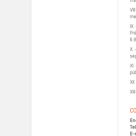
tra
VII
med
IX
Pr
6.
X 
seg
XI
púb
XI
XI
C
En
Te
E-