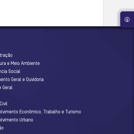
stração
tura e Meio Ambiente
ncia Social
ento Geral e Ouvidoria
e Geral
ivil
olvimento Econômico, Trabalho e Turismo
olvimento Urbano
ão