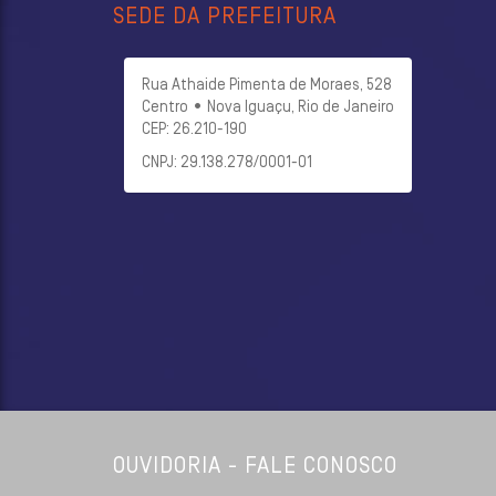
SEDE DA PREFEITURA
Rua Athaide Pimenta de Moraes, 528
Centro • Nova Iguaçu, Rio de Janeiro
CEP: 26.210-190
CNPJ: 29.138.278/0001-01
OUVIDORIA - FALE CONOSCO