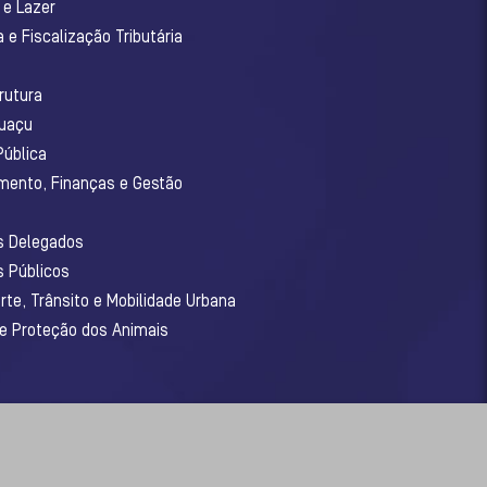
 e Lazer
 e Fiscalização Tributária
o
rutura
guaçu
Pública
amento, Finanças e Gestão
os Delegados
s Públicos
rte, Trânsito e Mobilidade Urbana
 e Proteção dos Animais