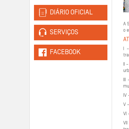
DIÁRIO OFICIAL
A S
o e
SERVIÇOS
AT
I 
FACEBOOK
tra
II 
urb
II
mun
IV 
V –
VI 
VI