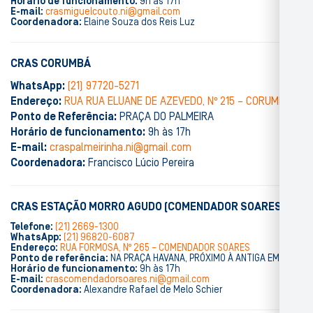
Horário de funcionamento:
9h às 17h
E-mail:
crasmiguelcouto.ni@gmail.com
Coordenadora:
Elaine Souza dos Reis Luz
CRAS CORUMBÁ
WhatsApp:
(21) 97720-5271
Endereço:
RUA RUA ELUANE DE AZEVEDO, Nº 215 – CORUMBÁ
Ponto de Referência:
PRAÇA DO PALMEIRA
Horário de funcionamento:
9h às 17h
E-mail:
craspalmeirinha.ni@gmail.com
Coordenadora:
Francisco Lúcio Pereira
CRAS ESTAÇÃO MORRO AGUDO (COMENDADOR SOARES)
Telefone:
(21) 2669-1300
WhatsApp:
(21) 96820-6087
Endereço:
RUA FORMOSA, Nº 265 – COMENDADOR SOARES
Ponto de referência:
NA PRAÇA HAVANA, PRÓXIMO À ANTIGA EMLURB
Horário de funcionamento:
9h às 17h
E-mail:
crascomendadorsoares.ni@gmail.com
Coordenadora:
Alexandre Rafael de Melo Schier