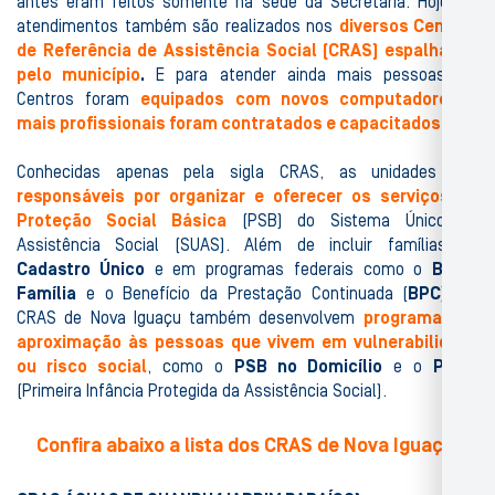
antes eram feitos somente na sede da Secretaria. Hoje, os
atendimentos também são realizados nos
diversos Centros
de Referência de Assistência Social (CRAS) espalhados
pelo município
.
E para atender ainda mais pessoas, os
Centros foram
equipados com novos computadores e
mais profissionais foram contratados e capacitados
.
Conhecidas apenas pela sigla CRAS, as unidades são
responsáveis por organizar e oferecer os serviços de
Proteção Social Básica
(PSB) do Sistema Único de
Assistência Social (SUAS). Além de incluir famílias no
Cadastro Único
e em programas federais como o
Bolsa
Família
e o Benefício da Prestação Continuada (
BPC
), os
CRAS de Nova Iguaçu também desenvolvem
programas de
aproximação às pessoas que vivem em vulnerabilidade
ou risco social
, como o
PSB no Domicílio
e o
Pipas
(Primeira Infância Protegida da Assistência Social).
Confira abaixo a lista dos CRAS de Nova Iguaçu: