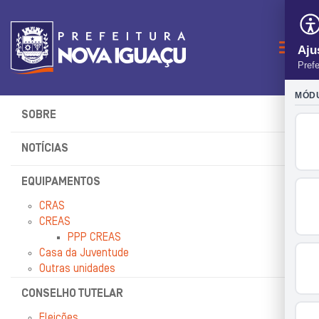
Naveg
SOBRE
NOTÍCIAS
EQUIPAMENTOS
CRAS
CREAS
PPP CREAS
Casa da Juventude
Outras unidades
CONSELHO TUTELAR
Eleições