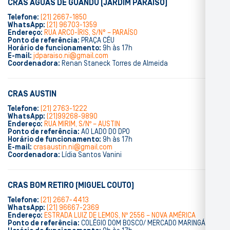
CRAS ÁGUAS DE GUANDU (JARDIM PARAÍSO)
Telefone:
(21) 2667-1850
WhatsApp:
(21) 96703-1359
Endereço:
RUA ARCO-ÍRIS, S/N° – PARAÍSO
Ponto de referência:
PRAÇA CÉU
Horário de funcionamento:
9h às 17h
E-mail:
jdparaiso.ni@gmail.com
Coordenadora:
Renan Staneck Torres de Almeida
CRAS AUSTIN
Telefone:
(21) 2763-1222
WhatsApp:
(21)99268-9890
Endereço:
RUA MIRIM, S/Nº – AUSTIN
Ponto de referência:
AO LADO DO DPO
Horário de funcionamento:
9h às 17h
E-mail:
crasaustin.ni@gmail.com
Coordenadora:
Lídia Santos Vanini
CRAS BOM RETIRO (MIGUEL COUTO)
Telefone:
(21) 2667-4413
WhatsApp:
(21) 96667-2369
Endereço:
ESTRADA LUIZ DE LEMOS, Nº 2556 – NOVA AMÉRICA
Ponto de referência:
COLÉGIO DOM BOSCO/ MERCADO MARINGÁ