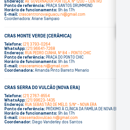
Endereço:
AV. GOVERNADOR PORTELA, Nº 1200 – CENTRO
Ponto de referência:
PRAÇA SANTOS DRUMMOND
Horário de funcionamento:
9h às 17h
E-mail:
crascentronovaiguacu.ni@gmail.com
Coordenadora: Ariane Sampaio
CRAS MONTE VERDE (CERÂMICA)
Telefone:
(21) 3793-0264
WhatsApp:
(21) 96641-7268
Endereço:
RUA PEDRO CUNHA, Nº 84 – PONTO CHIC
Ponto de referência:
PRAÇA DO PONTO CHIC
Horário de funcionamento:
9h às 17h
E-mail:
crasceramica.ni@gmail.com
Coordenadora:
Amanda Pinto Barreto Menario
CRAS SERRA DO VULCÃO (NOVA ERA)
Telefone:
(21) 2767-8554
WhatsApp:
(21) 99623-1435
Endereço:
RUA SEBASTIÃO DE MELO, S/Nº – NOVA ERA
Ponto de referência:
PRÓXIMO À CLÍNICA DA FAMÍLIA DE NOVA ERA
Horário de funcionamento:
9h às 17h
E-mail:
crasserradovulcao.ni@gmail.com
Coordenador:
Diego Vanderley dos Santos