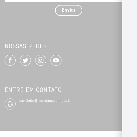
com
detalhes
Enviar
*
NOSSAS REDES
ENTRE EM CONTATO
ouvidoria@novaiguacu.rj.gov.br