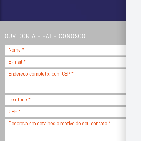
OUVIDORIA - FALE CONOSCO
Nome
*
E-
mail
Endereço
*
completo,
com
CEP
Telefone
*
*
CPF
*
Descreva
seu
problema