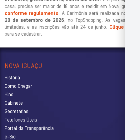
oficializar, gratuitamente, sua união civil.
Para participar, o
casal precisa ser maior de 18 anos e residir em Nova Iguaçu,
conforme regulamento
. A Cerimônia será realizada no
dia
20 de setembro de 2026
, no TopShopping. As vagas são
limitadas, e as inscrições vão até 24 de junho.
Clique aqui
para se cadastrar.
NOVA IGUAÇU
História
Como Chegar
Hino
Gabinete
Secretarias
Telefones Úteis
Portal da Transparência
e-Sic