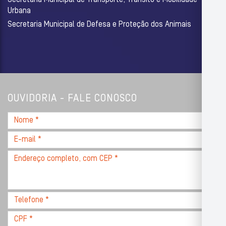
Secretaria Municipal de Transporte, Trânsito e Mobilidade
Urbana
Secretaria Municipal de Defesa e Proteção dos Animais
OUVIDORIA - FALE CONOSCO
Nome
*
E-
mail
Endereço
*
completo,
com
CEP
Telefone
*
*
CPF