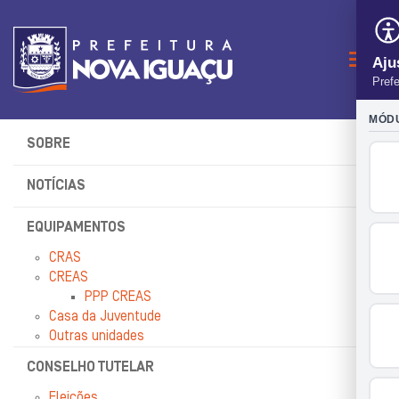
Naveg
SOBRE
NOTÍCIAS
EQUIPAMENTOS
CRAS
CREAS
PPP CREAS
Casa da Juventude
Outras unidades
CONSELHO TUTELAR
Eleições