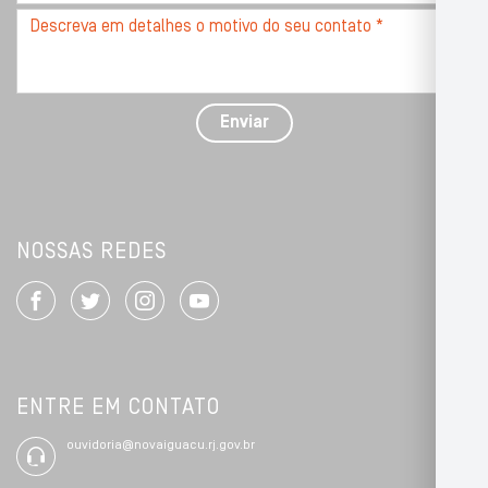
*
Descreva
seu
problema
com
detalhes
Enviar
*
NOSSAS REDES
ENTRE EM CONTATO
ouvidoria@novaiguacu.rj.gov.br