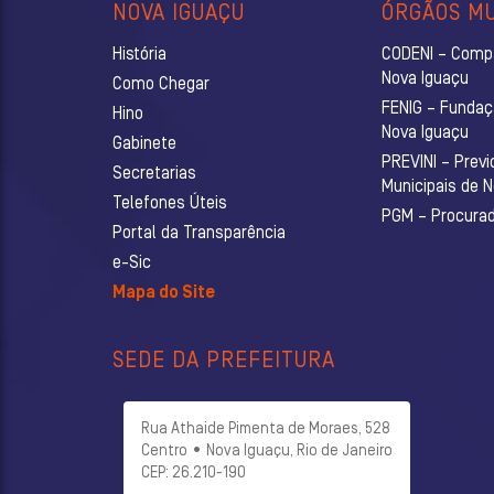
NOVA IGUAÇU
ÓRGÃOS MU
História
CODENI – Comp
Nova Iguaçu
Como Chegar
FENIG – Fundaç
Hino
Nova Iguaçu
Gabinete
PREVINI – Previ
Secretarias
Municipais de 
Telefones Úteis
PGM – Procurado
Portal da Transparência
e-Sic
Mapa do Site
SEDE DA PREFEITURA
Rua Athaide Pimenta de Moraes, 528
Centro • Nova Iguaçu, Rio de Janeiro
CEP: 26.210-190