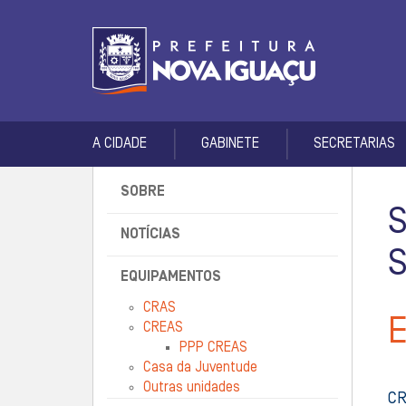
A CIDADE
GABINETE
SECRETARIAS
SOBRE
NOTÍCIAS
EQUIPAMENTOS
CRAS
CREAS
PPP CREAS
Casa da Juventude
Outras unidades
CR