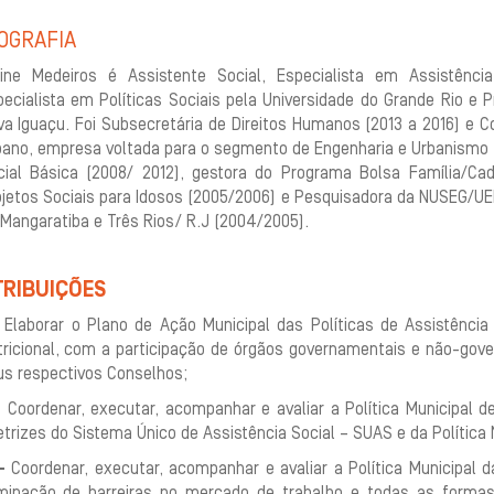
OGRAFIA
aine Medeiros é Assistente Social, Especialista em Assistênc
pecialista em Políticas Sociais pela Universidade do Grande Rio e
va Iguaçu. Foi Subsecretária de Direitos Humanos (2013 a 2016) e C
bano, empresa voltada para o segmento de Engenharia e Urbanismo 
cial Básica (2008/ 2012), gestora do Programa Bolsa Família/Ca
ojetos Sociais para Idosos (2005/2006) e Pesquisadora da NUSEG/UE
Mangaratiba e Três Rios/ R.J (2004/2005).
TRIBUIÇÕES
Elaborar o Plano de Ação Municipal das Políticas de Assistência
tricional, com a participação de órgãos governamentais e não-go
us respectivos Conselhos;
–
Coordenar, executar, acompanhar e avaliar a Política Municipal 
etrizes do Sistema Único de Assistência Social – SUAS e da Política
–
Coordenar, executar, acompanhar e avaliar a Política Municipal 