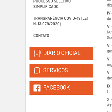
el
PROCESSO SELETIVO
di
SIMPLIFICADO
IV 
TRANSPARÊNCIA COVID-19 (LEI
do 
N. 13.979/2020)
V 
Nu
CONTATO
Soc
VI 
ges
DIÁRIO OFICIAL
VII
or
SERVIÇOS
VII
des
IX 
FACEBOOK
tan
X 
Ass