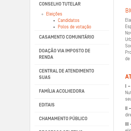
CONSELHO TUTELAR
BI
Eleições
El
Candidatos
Es
Polos de votação
No
CASAMENTO COMUNITÁRIO
Ur
So
DOAÇÃO VIA IMPOSTO DE
Pr
RENDA
de 
CENTRAL DE ATENDIMENTO
A
SUAS
I –
FAMÍLIA ACOLHEDORA
Nu
se
EDITAIS
II 
dir
CHAMAMENTO PÚBLICO
III 