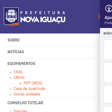
Naveg
SOBRE
NOTÍCIAS
EQUIPAMENTOS
CRAS
CREAS
PPP CREAS
Casa da Juventude
Outras unidades
CONSELHO TUTELAR
Eleições