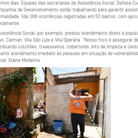
imos dias. Equipes das secretarias de Assistência Social, Defesa Civ
panhia de Desenvolvimento estão trabalhando para garantir assistên
rmalidade. São 306 ocorrências registradas em 53 bairros, com ap
retamente.
ssistência Social, por exemplo, prestou atendimento direto à popu
o, Carmari, Vila São Luís e Vila Operária. “Nosso foco é assegurar 
tribuindo colchões, travesseiros, cobertores, kits de limpeza e cest
antir atendimento imediato às pessoas em situação de vulnerabilida
ial, Elaine Medeiros.