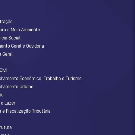
stração
tura e Meio Ambiente
ncia Social
ento Geral e Ouvidoria
e Geral
ivil
olvimento Econômico, Trabalho e Turismo
olvimento Urbano
ão
 e Lazer
 e Fiscalização Tributária
o
rutura