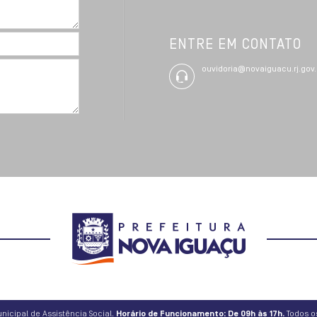
ENTRE EM CONTATO
ouvidoria@novaiguacu.rj.gov.
nicipal de Assistência Social.
Horário de Funcionamento: De 09h às 17h.
Todos os