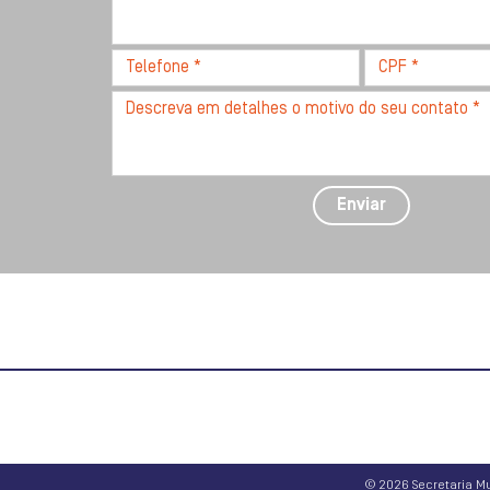
com
CEP
Telefone
CPF
*
*
*
Descreva
seu
problema
com
detalhes
Enviar
*
© 2026 Secretaria Mu