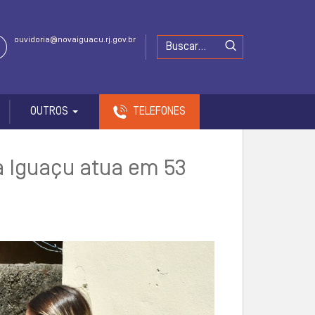
ouvidoria@novaiguacu.rj.gov.br
OUTROS
TELEFONES
a Iguaçu atua em 53