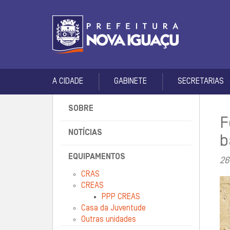
A CIDADE
GABINETE
SECRETARIAS
SOBRE
F
NOTÍCIAS
b
EQUIPAMENTOS
26
CRAS
CREAS
PPP CREAS
Casa da Juventude
Outras unidades