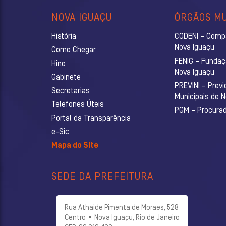
NOVA IGUAÇU
ÓRGÃOS MU
História
CODENI – Comp
Nova Iguaçu
Como Chegar
FENIG – Fundaç
Hino
Nova Iguaçu
Gabinete
PREVINI – Previ
Secretarias
Municipais de 
Telefones Úteis
PGM – Procurado
Portal da Transparência
e-Sic
Mapa do Site
SEDE DA PREFEITURA
Rua Athaide Pimenta de Moraes, 528
Centro • Nova Iguaçu, Rio de Janeiro