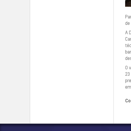
Pa
de 
A 
Car
téc
ba
des
O 
23 
pre
em
Co