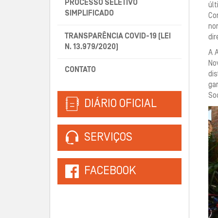
PROCESSO SELETIVO
últ
SIMPLIFICADO
Com
no
TRANSPARÊNCIA COVID-19 (LEI
di
N. 13.979/2020)
A A
Nov
CONTATO
dis
gar
Soc
DIÁRIO OFICIAL
SERVIÇOS
FACEBOOK