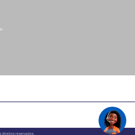
br
 direitos reservados.