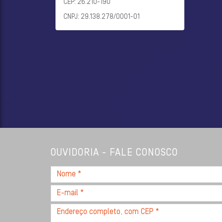
CEP: 26.210-190
CNPJ: 29.138.278/0001-01
OUVIDORIA - FALE CONOSCO
Nome
*
E-
mail
Endereço
*
completo,