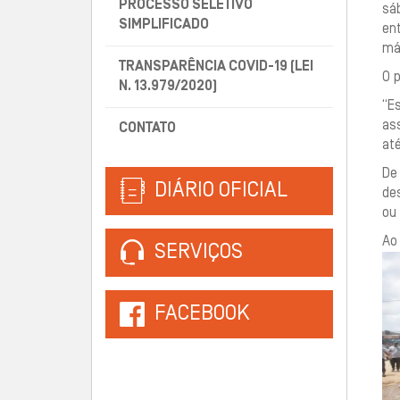
PROCESSO SELETIVO
sáb
SIMPLIFICADO
ent
máx
TRANSPARÊNCIA COVID-19 (LEI
O 
N. 13.979/2020)
“E
ass
CONTATO
até
De
DIÁRIO OFICIAL
des
ou
Ao
SERVIÇOS
FACEBOOK