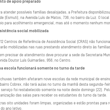
nto de apoio preparado
a atender possíveis famílias desalojadas, a Prefeitura disponibilizo
de (Esmuti), na Avenida Luís de Matos, 736, no bairro da Luz. O loc
oio para acolhimento emergencial, mas até o momento nenhum mor
sistência social mobilizada
12 Centros de Referência de Assistência Social (CRAS) não funciona
tarão mobilizadas nas ruas prestando atendimento direto às família
m precisar de atendimento deve procurar a sede da Secretaria Munic
nida Doutor Luís Guimarães, 956, no Centro.
a escola funcionará somente no turno da tarde
 chuvas também afetaram nove escolas da rede municipal de ensino.
bairro Cobrex, não terá aulas no turno da manhã desta segunda-feir
 serviço foi restabelecido somente na noite deste domingo (22). Pel
anização das salas para receber os estudantes do turno da tarde.
tras oito unidades foram limpas, organizadas e estão prontas para 
 do ano letivo.