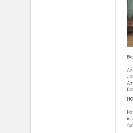
Ba
Ao 
Jar
Amé
Bo
HG
No 
is
fu