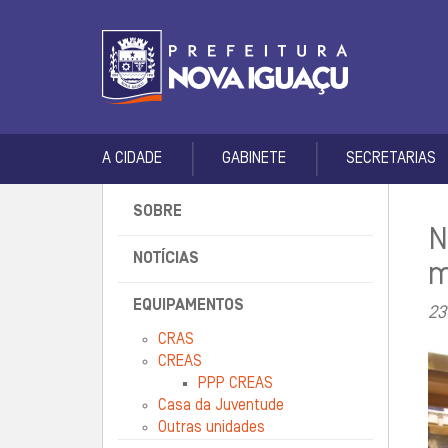
A CIDADE
GABINETE
SECRETARIAS
SOBRE
N
NOTÍCIAS
m
EQUIPAMENTOS
23
CRAS
CREAS
PPP CREAS
Casa da Juventude
Outras unidades