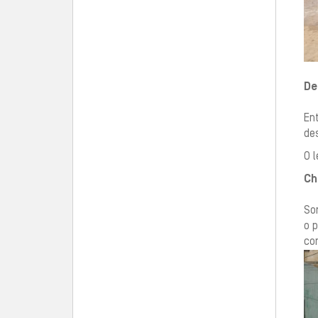
De
Ent
de
O l
Ch
So
o p
co