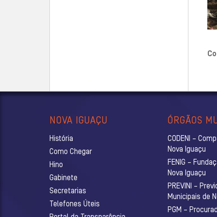
Co
NOVA IGUAÇU
ÓRGÃOS MU
História
CODENI – Comp
Nova Iguaçu
Como Chegar
FENIG – Fundaç
Hino
Nova Iguaçu
Gabinete
PREVINI – Previ
Secretarias
Municipais de 
Telefones Úteis
PGM – Procurado