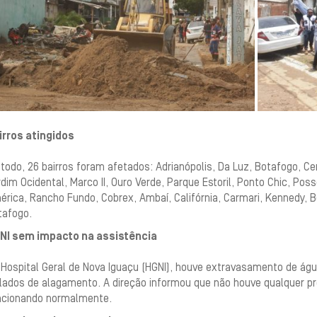
irros atingidos
todo, 26 bairros foram afetados: Adrianópolis, Da Luz, Botafogo, C
dim Ocidental, Marco II, Ouro Verde, Parque Estoril, Ponto Chic, Poss
rica, Rancho Fundo, Cobrex, Ambaí, Califórnia, Carmari, Kennedy, B
tafogo.
NI sem impacto na assistência
Hospital Geral de Nova Iguaçu (HGNI), houve extravasamento de água
olados de alagamento. A direção informou que não houve qualquer p
ncionando normalmente.