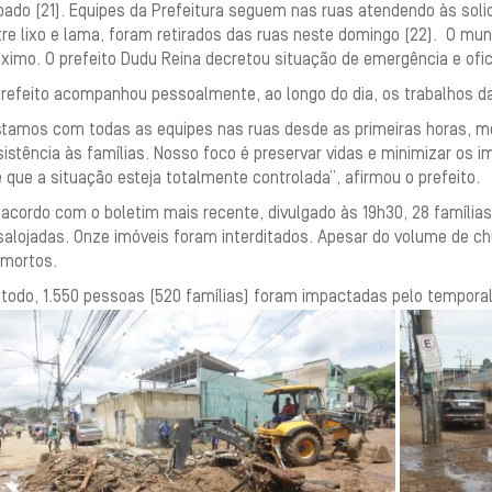
ado (21). Equipes da Prefeitura seguem nas ruas atendendo às solic
re lixo e lama, foram retirados das ruas neste domingo (22). O mun
imo. O prefeito Dudu Reina decretou situação de emergência e oficia
prefeito acompanhou pessoalmente, ao longo do dia, os trabalhos da
stamos com todas as equipes nas ruas desde as primeiras horas, mo
istência às famílias. Nosso foco é preservar vidas e minimizar os
 que a situação esteja totalmente controlada”, afirmou o prefeito.
 acordo com o boletim mais recente, divulgado às 19h30, 28 família
alojadas. Onze imóveis foram interditados. Apesar do volume de chu
 mortos.
 todo, 1.550 pessoas (520 famílias) foram impactadas pelo temporal