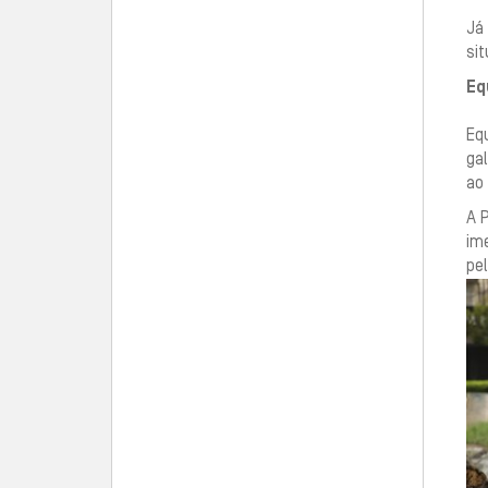
Já 
sit
Eq
Equ
gal
ao
A 
ime
pe