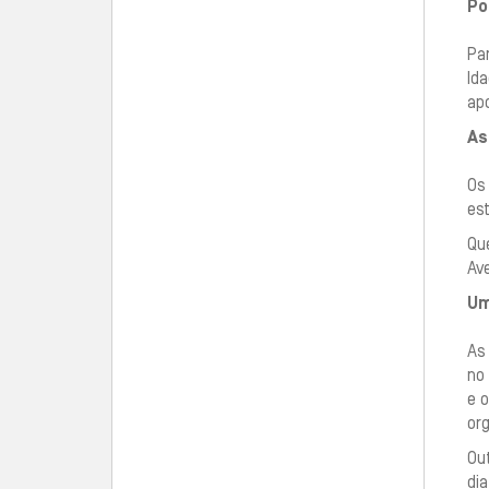
Po
Par
Ida
ap
As
Os 
es
Que
Ave
Um
As
no 
e o
org
Ou
dia