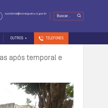
ouvidoria@novaiguacu.rj.gov.br
OUTROS
TELEFONES
ias após temporal e