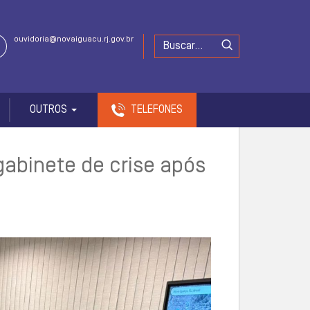
ouvidoria@novaiguacu.rj.gov.br
OUTROS
TELEFONES
gabinete de crise após