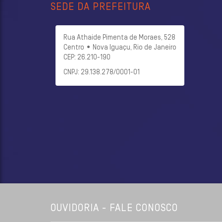
SEDE DA PREFEITURA
Rua Athaide Pimenta de Moraes, 528
Centro • Nova Iguaçu, Rio de Janeiro
CEP: 26.210-190
CNPJ: 29.138.278/0001-01
OUVIDORIA - FALE CONOSCO