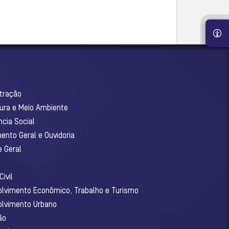
stração
tura e Meio Ambiente
ncia Social
ento Geral e Ouvidoria
e Geral
ivil
olvimento Econômico, Trabalho e Turismo
olvimento Urbano
ão