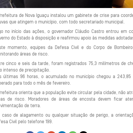
Prefeitura de Nova Iguaçu instalou um gabinete de crise para coor
uvas que atingem o município, com todo secretariado municipal.
go no início das ações, o governador Cláudio Castro entrou em c
verno do Estado à disposição e reafirmou apoio às medidas adotadas
ste momento, equipes da Defesa Civil e do Corpo de Bombeiro
itorando áreas de risco.
tre cinco e seis da tarde, foram registrados 75,3 milímetros de 
o intenso de precipitação.
s últimas 96 horas, o acumulado no município chegou a 243,85
erado para todo o mês de fevereiro.
refeitura orienta que a população evite circular pela cidade, não 
eas de risco. Moradores de áreas de encosta devem ficar ate
vimentação de terra.
 caso de alagamento ou qualquer situação de perigo, a orientaçã
esa Civil pelo telefone 199.