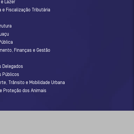
 e Lazer
 e Fiscalização Tributária
o
rutura
guaçu
Pública
amento, Finanças e Gestão
os Delegados
s Públicos
rte, Trânsito e Mobilidade Urbana
 e Proteção dos Animais