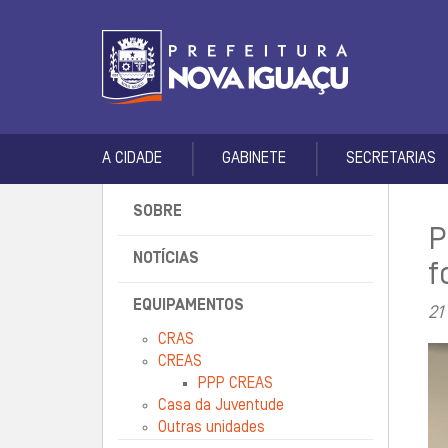
A CIDADE
GABINETE
SECRETARIAS
SOBRE
P
NOTÍCIAS
f
EQUIPAMENTOS
21
CRAS
CREAS
PPP CREAS
Casa da Juventude
Outras unidades