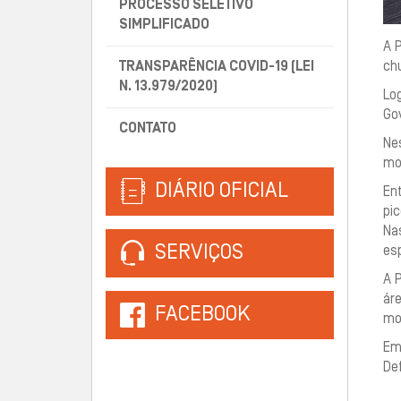
PROCESSO SELETIVO
SIMPLIFICADO
A 
TRANSPARÊNCIA COVID-19 (LEI
ch
N. 13.979/2020)
Lo
Go
CONTATO
Ne
mon
DIÁRIO OFICIAL
En
pic
Na
SERVIÇOS
esp
A P
ár
FACEBOOK
mo
Em
Def