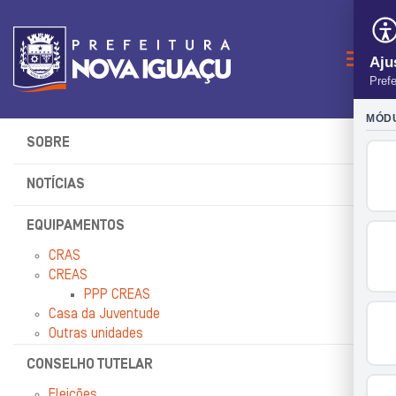
Naveg
SOBRE
NOTÍCIAS
EQUIPAMENTOS
CRAS
CREAS
PPP CREAS
Casa da Juventude
Outras unidades
CONSELHO TUTELAR
Eleições