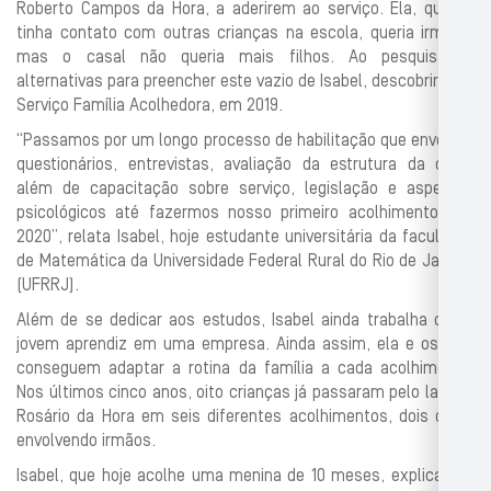
Roberto Campos da Hora, a aderirem ao serviço. Ela, que só
tinha contato com outras crianças na escola, queria irmãos,
mas o casal não queria mais filhos. Ao pesquisarem
alternativas para preencher este vazio de Isabel, descobriram o
Serviço Família Acolhedora, em 2019.
“Passamos por um longo processo de habilitação que envolveu
questionários, entrevistas, avaliação da estrutura da casa,
além de capacitação sobre serviço, legislação e aspectos
psicológicos até fazermos nosso primeiro acolhimento, em
2020”, relata Isabel, hoje estudante universitária da faculdade
de Matemática da Universidade Federal Rural do Rio de Janeiro
(UFRRJ).
Além de se dedicar aos estudos, Isabel ainda trabalha como
jovem aprendiz em uma empresa. Ainda assim, ela e os pais
conseguem adaptar a rotina da família a cada acolhimento.
Nos últimos cinco anos, oito crianças já passaram pelo lar dos
Rosário da Hora em seis diferentes acolhimentos, dois deles
envolvendo irmãos.
Isabel, que hoje acolhe uma menina de 10 meses, explica que