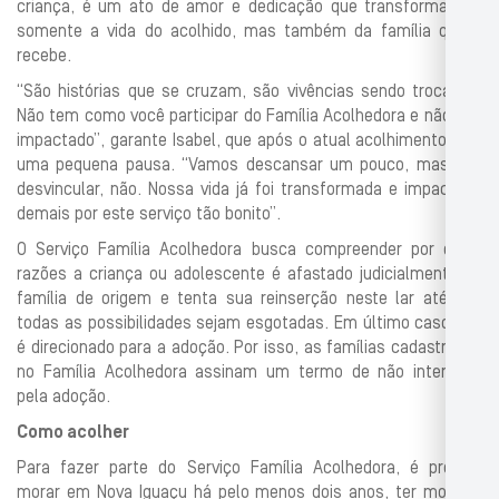
criança, é um ato de amor e dedicação que transforma não
somente a vida do acolhido, mas também da família que o
recebe.
“São histórias que se cruzam, são vivências sendo trocadas.
Não tem como você participar do Família Acolhedora e não sair
impactado”, garante Isabel, que após o atual acolhimento fará
uma pequena pausa. “Vamos descansar um pouco, mas nos
desvincular, não. Nossa vida já foi transformada e impactada
demais por este serviço tão bonito”.
O Serviço Família Acolhedora busca compreender por quais
razões a criança ou adolescente é afastado judicialmente da
família de origem e tenta sua reinserção neste lar até que
todas as possibilidades sejam esgotadas. Em último caso, ele
é direcionado para a adoção. Por isso, as famílias cadastradas
no Família Acolhedora assinam um termo de não interesse
pela adoção.
Como acolher
Para fazer parte do Serviço Família Acolhedora, é preciso
morar em Nova Iguaçu há pelo menos dois anos, ter moradia