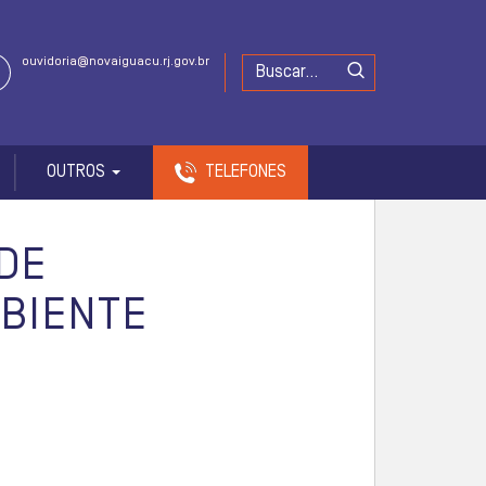
ouvidoria@novaiguacu.rj.gov.br
OUTROS
TELEFONES
DE
MBIENTE