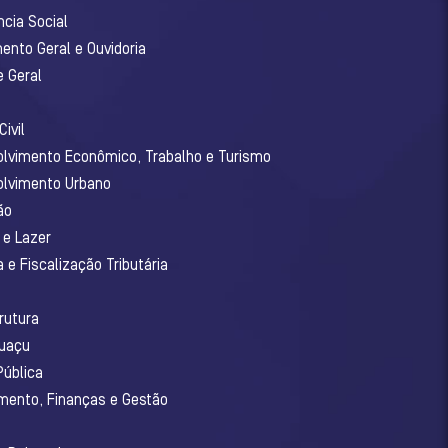
ncia Social
ento Geral e Ouvidoria
e Geral
ivil
olvimento Econômico, Trabalho e Turismo
olvimento Urbano
ão
 e Lazer
 e Fiscalização Tributária
o
rutura
guaçu
Pública
amento, Finanças e Gestão