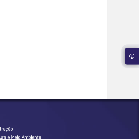
stração
tura e Meio Ambiente