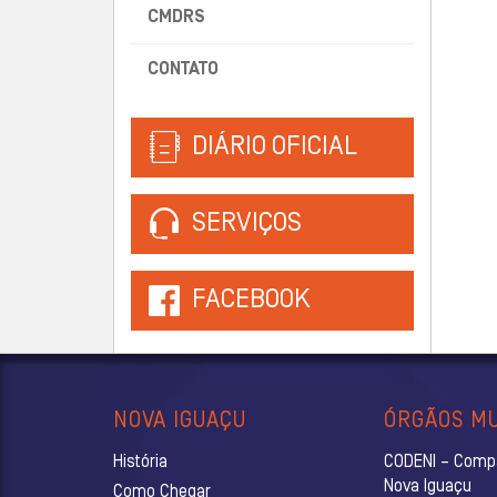
CMDRS
CONTATO
DIÁRIO OFICIAL
SERVIÇOS
FACEBOOK
NOVA IGUAÇU
ÓRGÃOS MU
História
CODENI – Comp
Nova Iguaçu
Como Chegar