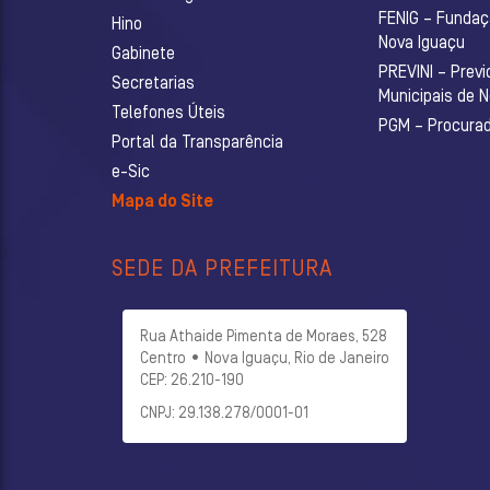
FENIG – Fundaç
Hino
Nova Iguaçu
Gabinete
PREVINI – Previ
Secretarias
Municipais de 
Telefones Úteis
PGM – Procurado
Portal da Transparência
e-Sic
Mapa do Site
SEDE DA PREFEITURA
Rua Athaide Pimenta de Moraes, 528
Centro • Nova Iguaçu, Rio de Janeiro
CEP: 26.210-190
CNPJ: 29.138.278/0001-01