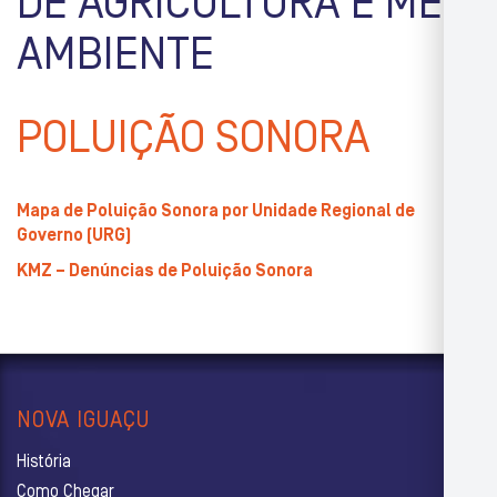
DE AGRICULTURA E MEIO
AMBIENTE
POLUIÇÃO SONORA
Mapa de Poluição Sonora por Unidade Regional de
Governo (URG)
KMZ – Denúncias de Poluição Sonora
NOVA IGUAÇU
História
Como Chegar