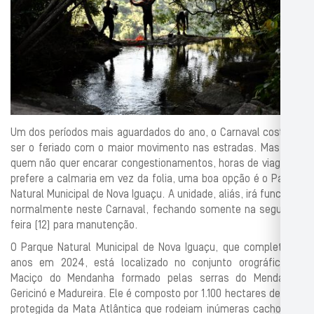
Um dos períodos mais aguardados do ano, o Carnaval costuma
ser o feriado com o maior movimento nas estradas. Mas para
quem não quer encarar congestionamentos, horas de viagem e
prefere a calmaria em vez da folia, uma boa opção é o Parque
Natural Municipal de Nova Iguaçu. A unidade, aliás, irá funcionar
normalmente neste Carnaval, fechando somente na segunda-
feira (12) para manutenção.
O Parque Natural Municipal de Nova Iguaçu, que completa 26
anos em 2024, está localizado no conjunto orográfico do
Maciço do Mendanha formado pelas serras do Mendanha,
Gericinó e Madureira. Ele é composto por 1.100 hectares de área
protegida da Mata Atlântica que rodeiam inúmeras cachoeiras