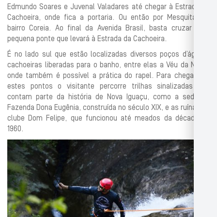
Edmundo Soares e Juvenal Valadares até chegar à Estrada da
Cachoeira, onde fica a portaria. Ou então por Mesquita, no
bairro Coreia. Ao final da Avenida Brasil, basta cruzar uma
pequena ponte que levará à Estrada da Cachoeira.
É no lado sul que estão localizadas diversos poços d’água e
cachoeiras liberadas para o banho, entre elas a Véu da Noiva,
onde também é possível a prática do rapel. Para chegar até
estes pontos o visitante percorre trilhas sinalizadas que
contam parte da história de Nova Iguaçu, como a sede da
Fazenda Dona Eugênia, construída no século XIX, e as ruínas do
clube Dom Felipe, que funcionou até meados da década de
1960.