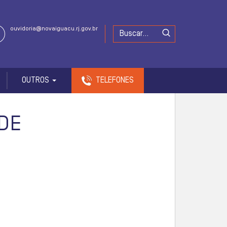
ouvidoria@novaiguacu.rj.gov.br
OUTROS
TELEFONES
DE