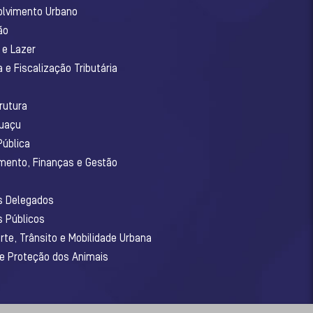
olvimento Urbano
ão
 e Lazer
 e Fiscalização Tributária
o
rutura
guaçu
Pública
amento, Finanças e Gestão
os Delegados
s Públicos
rte, Trânsito e Mobilidade Urbana
 e Proteção dos Animais