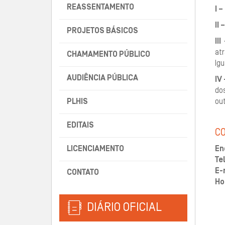
REASSENTAMENTO
I –
II –
PROJETOS BÁSICOS
III
at
CHAMAMENTO PÚBLICO
Igu
AUDIÊNCIA PÚBLICA
IV 
dos
PLHIS
out
EDITAIS
C
LICENCIAMENTO
En
Te
E-
CONTATO
Ho
DIÁRIO OFICIAL