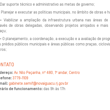
Dar suporte técnico e administrativo as metas de governo;
Planejar e executar as políticas municipais, no âmbito de obras e h
 –
Viabilizar a ampliação da infraestrutura urbana nas áreas d
ravés de obras delegadas, observando projetos arrojados e mais
açu;
–
O planejamento, a coordenação, a execução e a avaliação de prog
 prédios públicos municipais e áreas públicas como praças, ciclovi
ros;
ONTATO
dereço:
Av. Nilo Peçanha, nº 480, 1º andar, Centro
lefone:
3779-1109
mail:
gabinete.semif@novaiguacu.rj.gov.br
rário de funcionamento:
das 9h às 17h