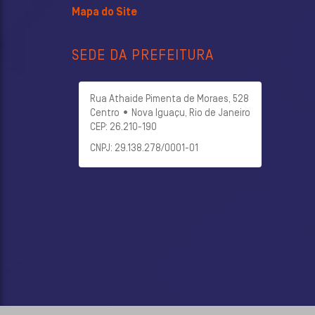
Mapa do Site
SEDE DA PREFEITURA
Rua Athaide Pimenta de Moraes, 528
Centro • Nova Iguaçu, Rio de Janeiro
CEP: 26.210-190
CNPJ: 29.138.278/0001-01