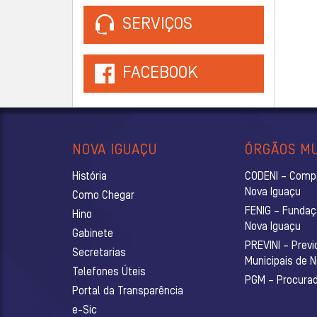
SERVIÇOS
FACEBOOK
NOVA IGUAÇU
ÓRGÃOS MU
História
CODENI – Comp
Nova Iguaçu
Como Chegar
FENIG – Fundaç
Hino
Nova Iguaçu
Gabinete
PREVINI – Previ
Secretarias
Municipais de 
Telefones Úteis
PGM – Procurado
Portal da Transparência
e-Sic