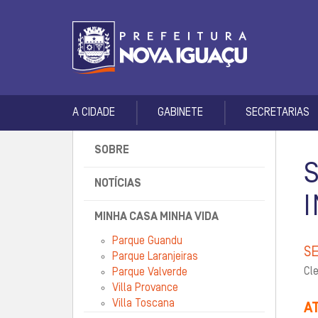
A CIDADE
GABINETE
SECRETARIAS
SOBRE
NOTÍCIAS
MINHA CASA MINHA VIDA
Parque Guandu
S
Parque Laranjeiras
Cle
Parque Valverde
Villa Provance
Villa Toscana
A