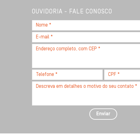
OUVIDORIA - FALE CONOSCO
Nome
*
E-
mail
Endereço
*
completo,
com
CEP
Telefone
CPF
*
*
*
Descreva
seu
problema
com
detalhes
Enviar
*