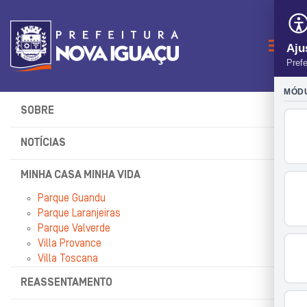
Naveg
SOBRE
NOTÍCIAS
MINHA CASA MINHA VIDA
Parque Guandu
Parque Laranjeiras
Parque Valverde
Villa Provance
Villa Toscana
REASSENTAMENTO