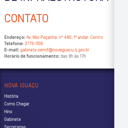
CONTATO
Endereço:
Av. Nilo Peçanha, nº 480, 1º andar, Centro
Telefone:
3779-1109
E-mail:
gabinete.semif@novaiguacu.rj.gov.br
Horário de funcionamento:
das 9h às 17h
NOVA IGUAÇU
História
Como Chegar
Hino
Gabinete
Secretarias