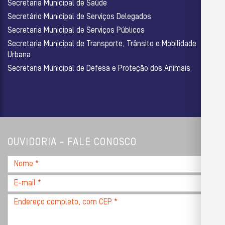
Secretaria Municipal de Saúde
Secretário Municipal de Serviços Delegados
Secretaria Municipal de Serviços Públicos
Secretaria Municipal de Transporte, Trânsito e Mobilidade
Urbana
Secretaria Municipal de Defesa e Proteção dos Animais
OUVIDORIA - FALE CONOSCO
Nome
*
E-
mail
Endereço
*
completo,
com