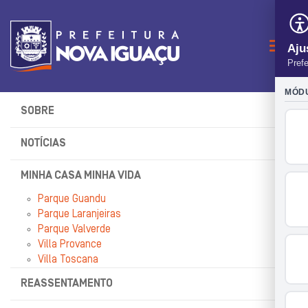
Naveg
SOBRE
NOTÍCIAS
MINHA CASA MINHA VIDA
Parque Guandu
Parque Laranjeiras
Parque Valverde
Villa Provance
Villa Toscana
REASSENTAMENTO