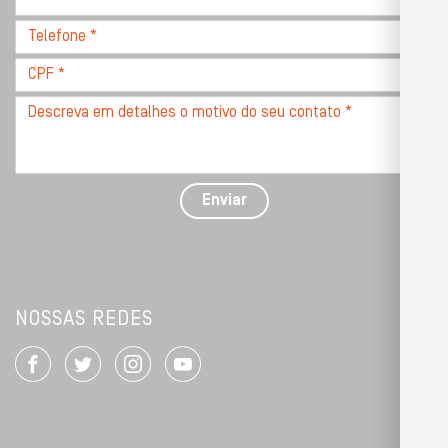
CEP
Telefone
*
*
CPF
*
Descreva
seu
problema
com
detalhes
Enviar
*
NOSSAS REDES