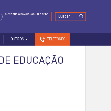
ouvidoria@novaiguacu.rj.gov.br
OUTROS
TELEFONES
 DE EDUCAÇÃO