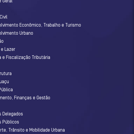
e Geral
ivil
olvimento Econômico, Trabalho e Turismo
olvimento Urbano
ão
 e Lazer
 e Fiscalização Tributária
o
rutura
guaçu
Pública
amento, Finanças e Gestão
os Delegados
s Públicos
rte, Trânsito e Mobilidade Urbana