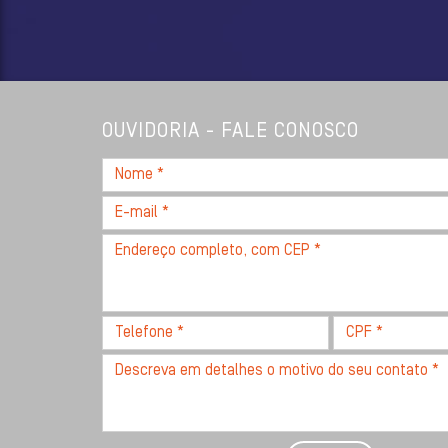
OUVIDORIA - FALE CONOSCO
Nome
*
E-
mail
Endereço
*
completo,
com
CEP
Telefone
CPF
*
*
*
Descreva
seu
problema
com