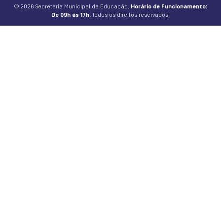
© 2026 Secretaria Municipal de Educação.
Horário de Funcionamento:
De 09h às 17h.
Todos os direitos reservados.