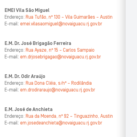
EMEI Vila São Miguel
Endereço:
Rua Tufão, nº 130 – Vila Guimarães – Austin
E-mail:
emei.vilasaomiguel@novaiguacu.rj.gov.br
E.M. Dr. José Brigagão Ferreira
Endereço:
Rua Ayaze, nº 15 – Carlos Sampaio
E-mail:
em.drjosebrigagao@novaiguacu.rj.gov.br
E.M. Dr. Odir Araújo
Endereço:
Rua Dona Cléia, s/nº – Rodilândia
E-mail:
em.drodiraraujo@novaiguacu.rj.gov.br
E.M. José de Anchieta
Endereço:
Rua da Moenda, nº 92 – Tinguazinho, Austin
E-mail:
em.josedeanchieta@novaiguacu.rj.gov.br