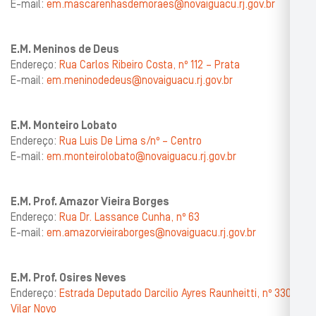
E-mail:
em.mascarenhasdemoraes@novaiguacu.rj.gov.br
E.M. Meninos de Deus
Endereço:
Rua Carlos Ribeiro Costa, nº 112 – Prata
E-mail:
em.meninodedeus@novaiguacu.rj.gov.br
E.M. Monteiro Lobato
Endereço:
Rua Luis De Lima s/nº – Centro
E-mail:
em.monteirolobato@novaiguacu.rj.gov.br
E.M. Prof. Amazor Vieira Borges
Endereço:
Rua Dr. Lassance Cunha, nº 63
E-mail:
em.amazorvieiraborges@novaiguacu.rj.gov.br
E.M. Prof. Osires Neves
Endereço:
Estrada Deputado Darcilio Ayres Raunheitti, nº 330 –
Vilar Novo