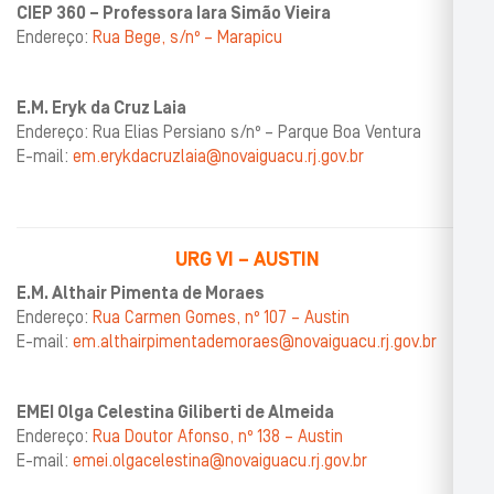
CIEP 360 – Professora Iara Simão Vieira
Endereço:
Rua Bege, s/nº – Marapicu
E.M. Eryk da Cruz Laia
Endereço: Rua Elias Persiano s/nº – Parque Boa Ventura
E-mail:
em.erykdacruzlaia@novaiguacu.rj.gov.br
URG VI – AUSTIN
E.M. Althair Pimenta de Moraes
Endereço:
Rua Carmen Gomes, nº 107 – Austin
E-mail:
em.althairpimentademoraes@novaiguacu.rj.gov.br
EMEI Olga Celestina Giliberti de Almeida
Endereço:
Rua Doutor Afonso, nº 138 – Austin
E-mail:
emei.olgacelestina@novaiguacu.rj.gov.br