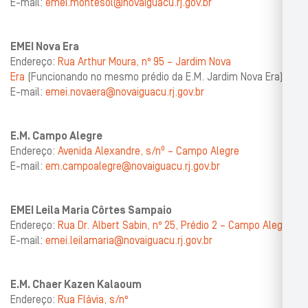
E-mail:
emei.montesol@novaiguacu.rj.gov.br
EMEI Nova Era
Endereço:
Rua Arthur Moura, nº 95 – Jardim Nova
Era
(Funcionando no mesmo prédio da E.M. Jardim Nova Era)
E-mail:
emei.novaera@novaiguacu.rj.gov.br
E.M. Campo Alegre
Endereço:
Avenida Alexandre, s/n⁰ – Campo Alegre
E-mail:
em.campoalegre@novaiguacu.rj.gov.br
EMEI Leila Maria Côrtes Sampaio
Endereço:
Rua Dr. Albert Sabin, nº 25, Prédio 2 – Campo Alegre
E-mail:
emei.leilamaria@novaiguacu.rj.gov.br
E.M. Chaer Kazen Kalaoum
Endereço:
Rua Flávia, s/nº