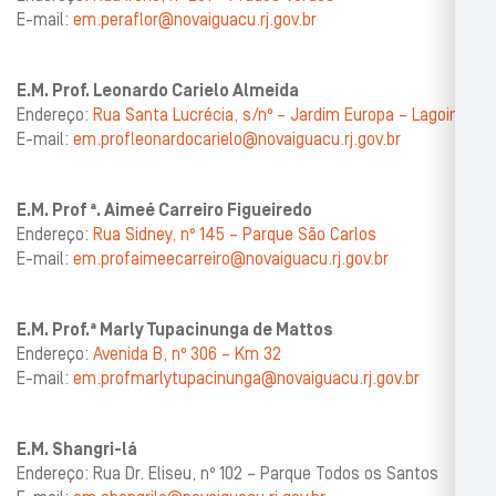
E-mail:
em.peraflor@novaiguacu.rj.gov.br
E.M. Prof. Leonardo Carielo Almeida
Endereço:
Rua Santa Lucrécia, s/nº – Jardim Europa – Lagoinha
E-mail:
em.profleonardocarielo@novaiguacu.rj.gov.br
E.M. Prof ª. Aimeé Carreiro Figueiredo
Endereço:
Rua Sidney, nº 145 – Parque São Carlos
E-mail:
em.profaimeecarreiro@novaiguacu.rj.gov.br
E.M. Prof.ª Marly Tupacinunga de Mattos
Endereço:
Avenida B, nº 306 – Km 32
E-mail:
em.profmarlytupacinunga@novaiguacu.rj.gov.br
E.M. Shangri-lá
Endereço: Rua Dr. Eliseu, nº 102 – Parque Todos os Santos