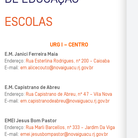
ESCOLAS
URG I – CENTRO
E.M. Janici Ferreira Maia
Endereço:
Rua Esterlina Rodrigues, nº 200 – Caioaba
E-mail:
em.alicecouto@novaiguacu.rj.gov.br
E.M. Capistrano de Abreu
Endereço:
Rua Capistrano de Abreu, nº 47 – Vila Nova
E-mail:
em.capistranodeabreu@novaiguacu.rj.gov.br
EMEI Jesus Bom Pastor
Endereço:
Rua Marli Barcellos, nº 333 – Jardim Da Viga
E-mail:
emei.jesusbompastor@novaiguacu.rj.gov.br