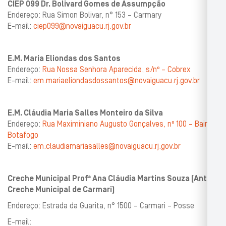
CIEP 099 Dr. Bolivard Gomes de Assumpção
Endereço: Rua Simon Bolivar, n° 153 – Carmary
E-mail:
ciep099@novaiguacu.rj.gov.br
E.M. Maria Eliondas dos Santos
Endereço:
Rua Nossa Senhora Aparecida, s/nº – Cobrex
E-mail:
em.mariaeliondasdossantos@novaiguacu.rj.gov.br
E.M. Cláudia Maria Salles Monteiro da Silva
Endereço:
Rua Maximiniano Augusto Gonçalves, nº 100 – Bairro
Botafogo
E-mail:
em.claudiamariasalles@novaiguacu.rj.gov.br
Creche Municipal Profª Ana Cláudia Martins Souza (Antiga
Creche Municipal de Carmari)
Endereço: Estrada da Guarita, n° 1500 – Carmari – Posse
E-mail: