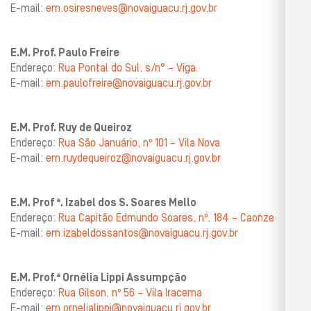
E-mail:
em.osiresneves@novaiguacu.rj.gov.br
E.M. Prof. Paulo Freire
Endereço:
Rua Pontal do Sul, s/n° – Viga
E-mail:
em.paulofreire@novaiguacu.rj.gov.br
E.M. Prof. Ruy de Queiroz
Endereço:
Rua São Januário, nº 101 – Vila Nova
E-mail:
em.ruydequeiroz@novaiguacu.rj.gov.br
E.M. Prof ª. Izabel dos S. Soares Mello
Endereço:
Rua Capitão Edmundo Soares, nº, 184 – Caonze
E-mail:
em.izabeldossantos@novaiguacu.rj.gov.br
E.M. Prof.ª Ornélia Lippi Assumpção
Endereço:
Rua Gilson, nº 56 – Vila Iracema
E-mail:
em.ornelialippi@novaiguacu.rj.gov.br