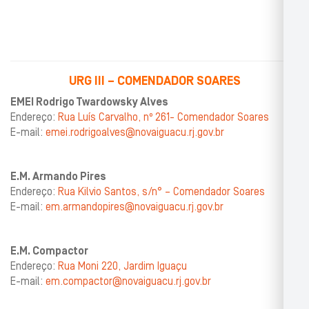
URG III – COMENDADOR SOARES
EMEI Rodrigo Twardowsky Alves
Endereço:
Rua Luís Carvalho, nº 261- Comendador Soares
E-mail:
emei.rodrigoalves@novaiguacu.rj.gov.br
E.M. Armando Pires
Endereço:
Rua Kilvio Santos, s/n° – Comendador Soares
E-mail:
em.armandopires@novaiguacu.rj.gov.br
E.M. Compactor
Endereço:
Rua Moni 220, Jardim Iguaçu
E-mail:
em.compactor@novaiguacu.rj.gov.br