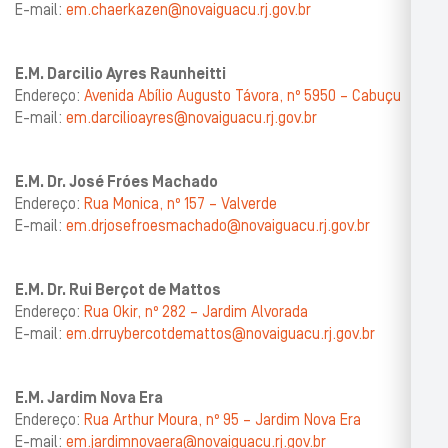
E-mail:
em.chaerkazen@novaiguacu.rj.gov.br
E.M. Darcilio Ayres Raunheitti
Endereço:
Avenida Abílio Augusto Távora, nº 5950 – Cabuçu
E-mail:
em.darcilioayres@novaiguacu.rj.gov.br
E.M. Dr. José Fróes Machado
Endereço:
Rua Monica, nº 157 – Valverde
E-mail:
em.drjosefroesmachado@novaiguacu.rj.gov.br
E.M. Dr. Rui Berçot de Mattos
Endereço:
Rua Okir, nº 282 – Jardim Alvorada
E-mail:
em.drruybercotdemattos@novaiguacu.rj.gov.br
E.M. Jardim Nova Era
Endereço:
Rua Arthur Moura, nº 95 – Jardim Nova Era
E-mail:
em.jardimnovaera@novaiguacu.rj.gov.br