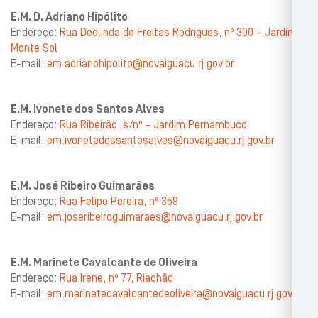
E.M. D. Adriano Hipólito
Endereço:
Rua Deolinda de Freitas Rodrigues, nº 300 – Jardim
Monte Sol
E-mail:
em.adrianohipolito@novaiguacu.rj.gov.br
E.M. Ivonete dos Santos Alves
Endereço:
Rua Ribeirão, s/nº – Jardim Pernambuco
E-mail:
em.ivonetedossantosalves@novaiguacu.rj.gov.br
E.M. José Ribeiro Guimarães
Endereço:
Rua Felipe Pereira, nº 359
E-mail:
em.joseribeiroguimaraes@novaiguacu.rj.gov.br
E.M. Marinete Cavalcante de Oliveira
Endereço:
Rua Irene, nº 77, Riachão
E-mail:
em.marinetecavalcantedeoliveira@novaiguacu.rj.gov.br