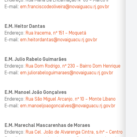
Endereço: Rua Maria Da Encarnação Nº 63 – Marco II
E-mail:
em.franciscodeoliveira@novaiguacu.rj.gov.br
E.M. Heitor Dantas
Endereço:
Rua Iracema, nº 151 – Moquetá
E-mail:
em.heitordantas@novaiguacu.rj.gov.br
E.M. Julio Rabelo Guimarães
Endereço:
Rua Dom Rodrigo, nº 230 – Bairro Dom Henrique
E-mail:
em.juliorabeloguimaraes@novaiguacu.rj.gov.br
E.M. Manoel João Gonçalves
Endereço:
Rua São Miguel Arcanjo, nº 10 – Monte Líbano
E-mail:
em.manoeljoaogoncalves@novaiguacu.rj.gov.br
E.M. Marechal Mascarenhas de Moraes
Endereço:
Rua Cel. João de Alvarenga Cintra, s/nº – Centro