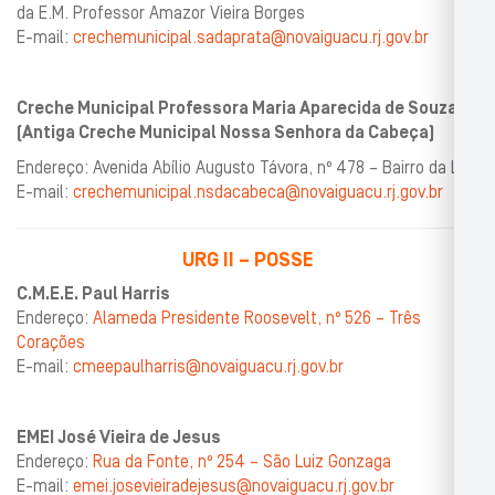
da E.M. Professor Amazor Vieira Borges
E-mail:
crechemunicipal.sadaprata@novaiguacu.rj.gov.br
Creche Municipal Professora Maria Aparecida de Souza
(Antiga Creche Municipal Nossa Senhora da Cabeça)
Endereço: Avenida Abílio Augusto Távora, nº 478 – Bairro da Luz
E-mail:
crechemunicipal.nsdacabeca@novaiguacu.rj.gov.br
URG II – POSSE
C.M.E.E. Paul Harris
Endereço:
Alameda Presidente Roosevelt, nº 526 – Três
Corações
E-mail:
cmeepaulharris@novaiguacu.rj.gov.br
EMEI José Vieira de Jesus
Endereço:
Rua da Fonte, nº 254 – São Luiz Gonzaga
E-mail:
emei.josevieiradejesus@novaiguacu.rj.gov.br