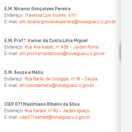
E.M. Nicanor Gonçalves Pereira
Endereço:
Travessa Luis Soares, s/nº
E-mail:
em.nicanorgoncalvespereira@novaiguacu.rj.gov.br
E.M. Prof ª. Iramar da Costa Lima Miguel
Endereço:
Rua Ana Isabel, nº 499 – Jardim Roma
E-mail:
em.profiramardacosta@novaiguacu.rj.gov.br
E.M. Souza e Mello
Endereço:
Rua Barão de Cotegipe, nº 19 – Cacuia
E-mail:
em.souzaemello@novaiguacu.rj.gov.br
CIEP 071 Maximiano Ribeiro da Silva
Endereço:
Rua Itararé, nº 90 – Jardim Iguaçu
E-mail:
ciep071.semed@novaiguacu.rj.gov.br