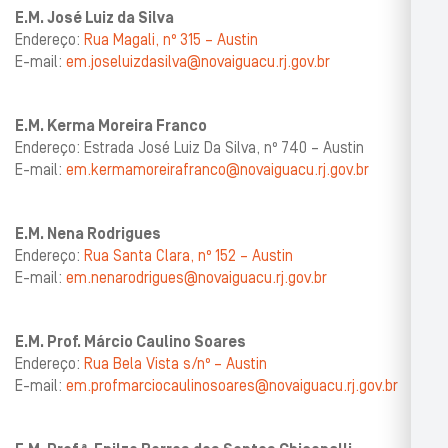
E.M. José Luiz da Silva
Endereço:
Rua Magali, nº 315 – Austin
E-mail:
em.joseluizdasilva@novaiguacu.rj.gov.br
E.M. Kerma Moreira Franco
Endereço: Estrada José Luiz Da Silva, nº 740 – Austin
E-mail:
em.kermamoreirafranco@novaiguacu.rj.gov.br
E.M. Nena Rodrigues
Endereço:
Rua Santa Clara, nº 152 – Austin
E-mail:
em.nenarodrigues@novaiguacu.rj.gov.br
E.M. Prof. Márcio Caulino Soares
Endereço:
Rua Bela Vista s/nº – Austin
E-mail:
em.profmarciocaulinosoares@novaiguacu.rj.gov.br