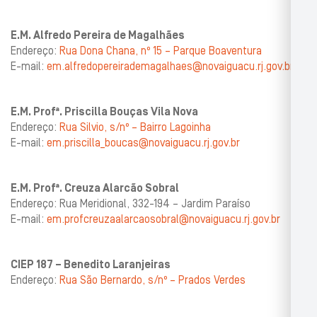
E.M. Alfredo Pereira de Magalhães
Endereço:
Rua Dona Chana, nº 15 – Parque Boaventura
E-mail:
em.alfredopereirademagalhaes@novaiguacu.rj.gov.br
E.M. Profª. Priscilla Bouças Vila Nova
Endereço:
Rua Silvio, s/nº – Bairro Lagoinha
E-mail:
em.priscilla_boucas@novaiguacu.rj.gov.br
E.M. Profª. Creuza Alarcão Sobral
Endereço: Rua Meridional, 332-194 – Jardim Paraíso
E-mail:
em.profcreuzaalarcaosobral@novaiguacu.rj.gov.br
CIEP 187 – Benedito Laranjeiras
Endereço:
Rua São Bernardo, s/nº – Prados Verdes