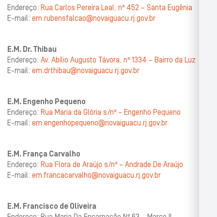
Endereço:
Rua Carlos Pereira Leal, nº 452 – Santa Eugênia
E-mail:
em.rubensfalcao@novaiguacu.rj.gov.br
E.M. Dr. Thibau
Endereço:
Av. Abílio Augusto Távora, nº 1334 – Bairro da Luz
E-mail:
em.drthibau@novaiguacu.rj.gov.br
E.M. Engenho Pequeno
Endereço:
Rua Maria da Glória s/nº – Engenho Pequeno
E-mail:
em.engenhopequeno@novaiguacu.rj.gov.br
E.M. França Carvalho
Endereço:
Rua Flora de Araújo s/nº – Andrade De Araújo
E-mail:
em.francacarvalho@novaiguacu.rj.gov.br
E.M. Francisco de Oliveira