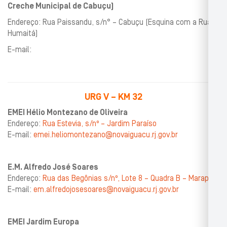
Creche Municipal de Cabuçu)
Endereço: Rua Paissandu, s/n° – Cabuçu (Esquina com a Rua
Humaitá)
E-mail:
URG V – KM 32
EMEI Hélio Montezano de Oliveira
Endereço:
Rua Estevia, s/nº – Jardim Paraíso
E-mail:
emei.heliomontezano@novaiguacu.rj.gov.br
E.M. Alfredo José Soares
Endereço:
Rua das Begônias s/nº, Lote 8 – Quadra B – Marapicu
E-mail:
em.alfredojosesoares@novaiguacu.rj.gov.br
EMEI Jardim Europa