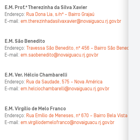
E.M. Prof.ª Therezinha da Silva Xavier
Endereço:
Rua Dona Lia, s/nº – Bairro Grajaú
E-mail:
em.therezinhadasilvaxavier@novaiguacu.rj.gov.br
E.M. São Benedito
Endereço:
Travessa São Benedito, nº 456 – Bairro São Benedito
E-mail:
em.saobenedito@novaiguacu.rj.gov.br
E.M. Ver. Hélcio Chambarelli
Endereço:
Rua da Saudade, 575 – Nova América
E-mail:
em.helciochambarelli@novaiguacu.rj.gov.br
E.M. Virgílio de Melo Franco
Endereço:
Rua Emílio de Meneses, nº 670 – Bairro Bela Vista
E-mail:
em.virgiliodemelofranco@novaiguacu.rj.gov.br