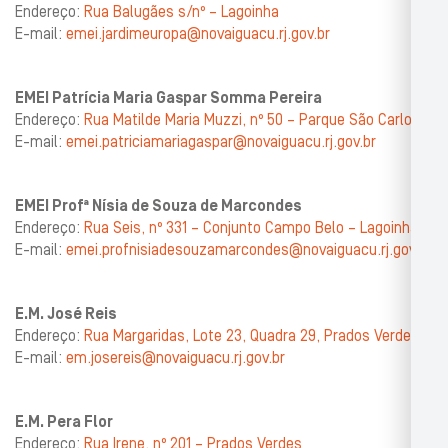
Endereço:
Rua Balugães s/nº – Lagoinha
E-mail:
emei.jardimeuropa@novaiguacu.rj.gov.br
EMEI Patrícia Maria Gaspar Somma Pereira
Endereço:
Rua Matilde Maria Muzzi, nº 50 – Parque São Carlos
E-mail:
emei.patriciamariagaspar@novaiguacu.rj.gov.br
EMEI Profª Nísia de Souza de Marcondes
Endereço:
Rua Seis, nº 331 – Conjunto Campo Belo – Lagoinha
E-mail:
emei.profnisiadesouzamarcondes@novaiguacu.rj.gov.br
E.M. José Reis
Endereço:
Rua Margaridas, Lote 23, Quadra 29, Prados Verdes
E-mail:
em.josereis@novaiguacu.rj.gov.br
E.M. Pera Flor
Endereço:
Rua Irene, nº 201 – Prados Verdes