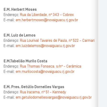
E.M. Herbert Moses
Endereço:
Rua da Liberdade, nº 343 – Cobrex
E-mail:
em.herbertmoses@novaiguacu.rj.gov.br
E.M. Luiz de Lemos
Endereço:
Rua Lourival Tavares de Paula, nº 522 – Carmari
E-mail:
em.luizdelemos@novaiguacu.rj.gov.br
E.M.Tabelião Murilo Costa
Endereço:
Rua Thomas Fonseca, s/nº – Cerâmica
E-mail:
em.murilocosta@novaiguacu.rj.gov.br
E.M. Pres. Getúlio Dornelles Vargas
Endereço:
Rua Iracema, nº 51 – Kennedy
E-mail:
em.getuliodornellesvargas@novaiguacu.rj.gov.br