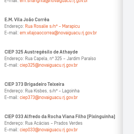
E-mail:
em.shangrila@novaiguacu.rj.gov.br
E.M. Vila João Corrêa
Endereço:
Rua Rosalie s/nº – Marapicu
E-mail:
em.vilajoaocorrea@novaiguacu.rj.gov.br
CIEP 325 Austregésilo de Athayde
Endereço: Rua Capela, nº 325 – Jardim Paraíso
E-mail:
ciep325@novaiguacu.rj.gov.br
CIEP 373 Brigadeiro Teixeira
Endereço: Rua Kisbes, s/nº – Lagoinha
E-mail:
ciep373@novaiguacu.rj.gov.br
CIEP 033 Alfredo da Rocha Viana Filho (Pixinguinha)
Endereço: Rua Acácias – Prados Verdes
E-mail:
ciep033@novaiguacu.rj.gov.br