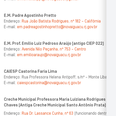
E.M. Padre Agostinho Pretto
Endereço:
Rua João Batista Rodrigues, nº 182 – Califórnia
E-mail:
em.padreagostinhopretto@novaiguacu.rj.gov.br
E.M. Prof. Emílio Luiz Pedroso Araújo (antigo CIEP 022)
Endereço:
Avenida Nilo Peçanha, nº 753 – Centro
E-mail:
em.emilioaraujo@novaiguacu.rj.gov.br
CAIESP Castorina Faria Lima
Endereço: Rua Professora Helena Antipoff, s/nº – Monte Líbano
E-mail:
caiespcastorina@novaiguacu.rj.gov.br
Creche Municipal Professora Maria Luiziana Rodrigues
Chaves (Antiga Creche Municipal Santo Antônio Prata)
Endereço:
Rua Dr. Lassance Cunha, nº 63
(funcionando dentro