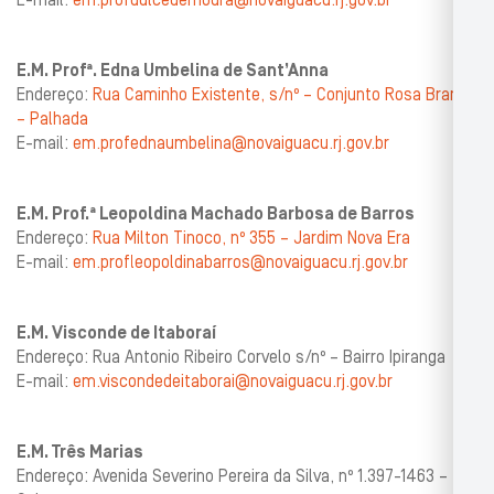
E-mail:
em.profdulcedemoura@novaiguacu.rj.gov.br
E.M. Profª. Edna Umbelina de Sant’Anna
Endereço:
Rua Caminho Existente, s/nº – Conjunto Rosa Branca
– Palhada
E-mail:
em.profednaumbelina@novaiguacu.rj.gov.br
E.M. Prof.ª Leopoldina Machado Barbosa de Barros
Endereço:
Rua Milton Tinoco, nº 355 – Jardim Nova Era
E-mail:
em.profleopoldinabarros@novaiguacu.rj.gov.br
E.M. Visconde de Itaboraí
Endereço: Rua Antonio Ribeiro Corvelo s/nº – Bairro Ipiranga
E-mail:
em.viscondedeitaborai@novaiguacu.rj.gov.br
E.M. Três Marias
Endereço: Avenida Severino Pereira da Silva, nº 1.397-1463 –