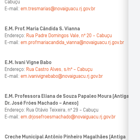
Cabuçu
E-mail:
em.tresmarias@novaiguacu.rj.gov.br
E.M. Prof. Maria Cândida S. Vianna
Endereço:
Rua Padre Domingos Vale, nº 20 – Cabuçu
E-mail:
em.profmariacandida_vianna@novaiguacu.rj.gov.br
E.M. Ivani Vigne Babo
Endereço:
Rua Castro Alves, s/nº – Cabuçu
E-mail:
em.ivanivignebabo@novaiguacu.rj.gov.br
E.M. Professora Eliana de Souza Papaleo Moura (Antiga
Dr. José Fróes Machado – Anexo)
Endereço: Rua Otávio Teixeira, nº 29 – Cabuçu
E-mail:
em.drjosefroesmachado@novaiguacu.rj.gov.br
Creche Municipal Antônio Pinheiro Magalhães (Antiga