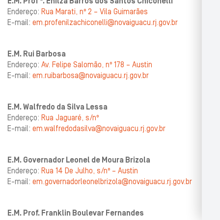
E.M. Prof ª. Enilza Barros dos Santos Chiconelli
Endereço:
Rua Marati, nº 2 – Vila Guimarães
E-mail:
em.profenilzachiconelli@novaiguacu.rj.gov.br
E.M. Rui Barbosa
Endereço:
Av. Felipe Salomão, nº 178 – Austin
E-mail:
em.ruibarbosa@novaiguacu.rj.gov.br
E.M. Walfredo da Silva Lessa
Endereço:
Rua Jaguaré, s/nº
E-mail:
em.walfredodasilva@novaiguacu.rj.gov.br
E.M. Governador Leonel de Moura Brizola
Endereço:
Rua 14 De Julho, s/nº – Austin
E-mail:
em.governadorleonelbrizola@novaiguacu.rj.gov.br
E.M. Prof. Franklin Boulevar Fernandes