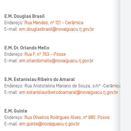
E.M. Douglas Brasil
Endereço:
Rua Mendes, nº 121 – Cerâmica
E-mail:
em.douglasbrasil@novaiguacu.rj.gov.br
E.M. Dr. Orlando Mello
Endereço:
Rua F, nº 763 – Posse
E-mail:
em.orlandomello@novaiguacu.rj.gov.br
E.M. Estanislau Ribeiro do Amaral
Endereço: Rua Aristotelina Mariano de Souza, s/nº -Cerâmica
E-mail:
em.estanislauribeirodoamaral@novaiguacu.rj.gov.br
E.M. Guinle
Endereço:
Rua Oliveiros Rodrigues Alves, nº 880, Posse
E-mail:
em.guinle@novaiguacu.rj.gov.br