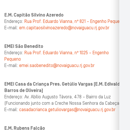
E.M. Capitão Silvino Azeredo
Endereço:
Rua Prof. Eduardo Vianna, nº 821 – Engenho Pequeno
E-mail:
em.capitaosilvinoazeredo@novaiguacu.rj.gov.br
EMEI São Benedito
Endereço:
Rua Prof. Eduardo Vianna, nº 1025 – Engenho
Pequeno
E-mail:
emei.saobenedito@novaiguacu.rj.gov.br
EMEI Casa da Criança Pres. Getúlio Vargas (E.M. Edivaldo
Barros de Oliveira)
Endereço: Av. Abílio Augusto Távora, 478 – Bairro da Luz
(Funcionando junto com a Creche Nossa Senhora da Cabeça)
E-mail:
casadacrianca.getuliovargas@novaiguacu.rj.gov.br
E.M. Rubens Falcão