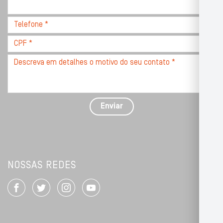
com
CEP
Telefone
*
*
CPF
*
Descreva
seu
problema
com
detalhes
Enviar
*
NOSSAS REDES