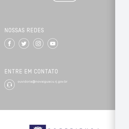
*
NOSSAS REDES
ENTRE EM CONTATO
ouvidoria@novaiguacu.rj.gov.br