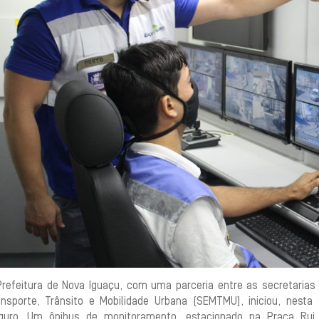
Prefeitura de Nova Iguaçu, com uma parceria entre as secretarias
ansporte, Trânsito e Mobilidade Urbana (SEMTMU), iniciou, nesta
guro. Um ônibus de monitoramento, estacionado na Praça Rui 