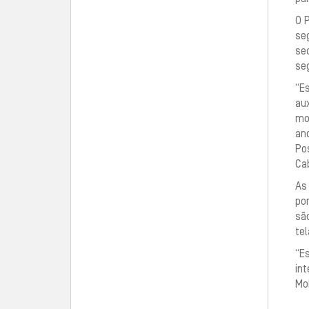
O P
se
sec
seg
“Es
aux
mon
an
Po
Ca
As
po
sã
te
“E
int
Mob