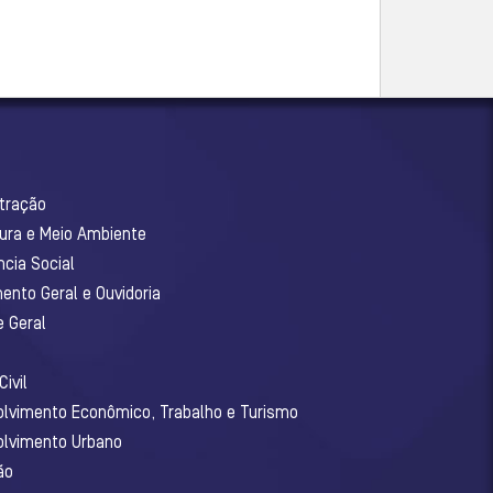
stração
tura e Meio Ambiente
ncia Social
ento Geral e Ouvidoria
e Geral
ivil
olvimento Econômico, Trabalho e Turismo
olvimento Urbano
ão