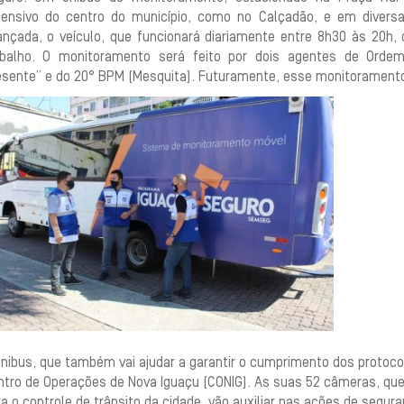
tensivo do centro do município, como no Calçadão, e em diversa
ançada, o veículo, que funcionará diariamente entre 8h30 às 20h
abalho. O monitoramento será feito por dois agentes de Ordem
esente” e do 20° BPM (Mesquita). Futuramente, esse monitoramento
nibus, que também vai ajudar a garantir o cumprimento dos protoco
tro de Operações de Nova Iguaçu (CONIG). As suas 52 câmeras, que 
a o controle de trânsito da cidade, vão auxiliar nas ações de segura