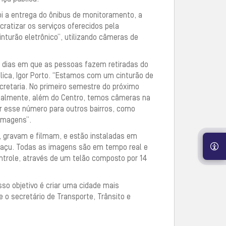
foi a entrega do ônibus de monitoramento, a
ratizar os serviços oferecidos pela
inturão eletrônico”, utilizando câmeras de
os dias em que as pessoas fazem retiradas do
lica, Igor Porto. “Estamos com um cinturão de
ecretaria. No primeiro semestre do próximo
ualmente, além do Centro, temos câmeras na
r esse número para outros bairros, como
imagens”.
 gravam e filmam, e estão instaladas em
guaçu. Todas as imagens são em tempo real e
ntrole, através de um telão composto por 14
so objetivo é criar uma cidade mais
e o secretário de Transporte, Trânsito e