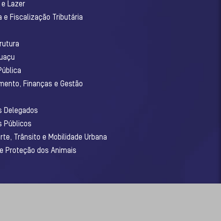
 e Lazer
 e Fiscalização Tributária
o
rutura
guaçu
Pública
amento, Finanças e Gestão
os Delegados
s Públicos
rte, Trânsito e Mobilidade Urbana
 e Proteção dos Animais