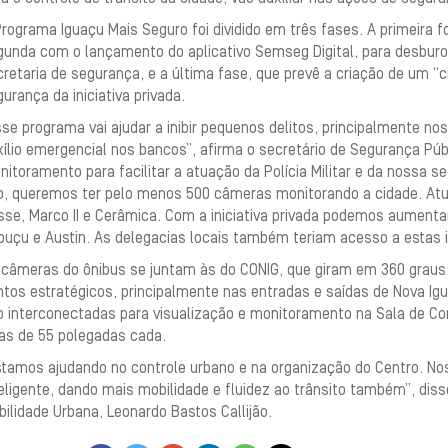
rograma Iguaçu Mais Seguro foi dividido em três fases. A primeira 
gunda com o lançamento do aplicativo Semseg Digital, para desburoc
retaria de segurança, e a última fase, que prevê a criação de um “c
urança da iniciativa privada.
se programa vai ajudar a inibir pequenos delitos, principalmente n
ílio emergencial nos bancos”, afirma o secretário de Segurança Púb
itoramento para facilitar a atuação da Polícia Militar e da nossa s
o, queremos ter pelo menos 500 câmeras monitorando a cidade. At
sse, Marco II e Cerâmica. Com a iniciativa privada podemos aumenta
buçu e Austin. As delegacias locais também teriam acesso a estas 
 câmeras do ônibus se juntam às do CONIG, que giram em 360 graus,
ntos estratégicos, principalmente nas entradas e saídas de Nova I
o interconectadas para visualização e monitoramento na Sala de Co
las de 55 polegadas cada.
stamos ajudando no controle urbano e na organização do Centro. Nos
eligente, dando mais mobilidade e fluidez ao trânsito também”, diss
ilidade Urbana, Leonardo Bastos Callijão.