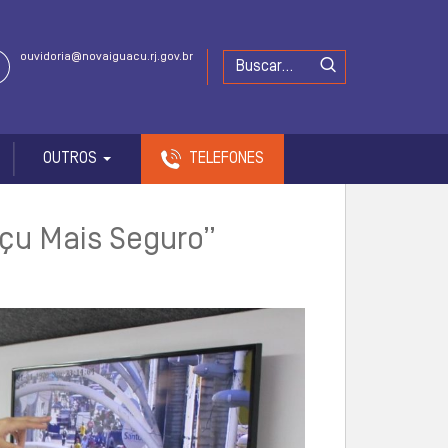
ouvidoria@novaiguacu.rj.gov.br
OUTROS
TELEFONES
açu Mais Seguro”