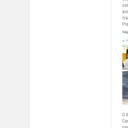
os
av
tr
Pr
O ô
Cen
par