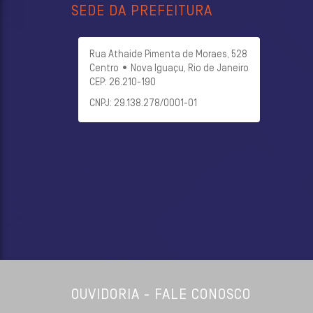
SEDE DA PREFEITURA
Rua Athaide Pimenta de Moraes, 528
Centro • Nova Iguaçu, Rio de Janeiro
CEP: 26.210-190
CNPJ: 29.138.278/0001-01
OUVIDORIA - FALE CONOSCO