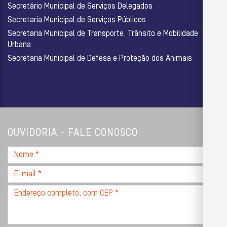
Secretário Municipal de Serviços Delegados
Secretaria Municipal de Serviços Públicos
Secretaria Municipal de Transporte, Trânsito e Mobilidade
Urbana
Secretaria Municipal de Defesa e Proteção dos Animais
OUVIDORIA - FALE CONOSCO
Nome
*
E-
mail
Endereço
*
completo,
com
CEP