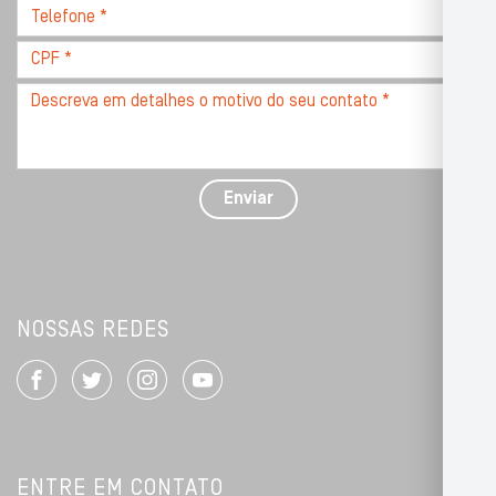
Telefone
*
*
CPF
*
Descreva
seu
problema
com
detalhes
Enviar
*
NOSSAS REDES
ENTRE EM CONTATO