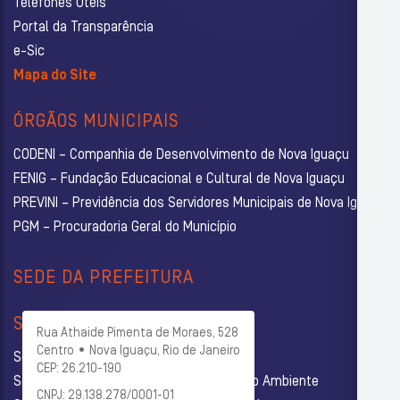
Telefones Úteis
Portal da Transparência
e-Sic
Mapa do Site
ÓRGÃOS MUNICIPAIS
CODENI – Companhia de Desenvolvimento de Nova Iguaçu
FENIG – Fundação Educacional e Cultural de Nova Iguaçu
PREVINI – Previdência dos Servidores Municipais de Nova Iguaçu
PGM – Procuradoria Geral do Município
SEDE DA PREFEITURA
SECRETARIAS
Rua Athaide Pimenta de Moraes, 528
Centro • Nova Iguaçu, Rio de Janeiro
Secretaria Municipal de Administração
CEP: 26.210-190
Secretaria Municipal de Agricultura e Meio Ambiente
CNPJ: 29.138.278/0001-01