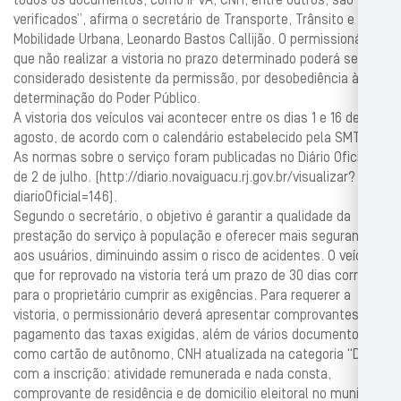
todos os documentos, como IPVA, CNH, entre outros, são
verificados”, afirma o secretário de Transporte, Trânsito e
Mobilidade Urbana, Leonardo Bastos Callijão. O permissionário
que não realizar a vistoria no prazo determinado poderá ser
considerado desistente da permissão, por desobediência à
determinação do Poder Público.
A vistoria dos veículos vai acontecer entre os dias 1 e 16 de
agosto, de acordo com o calendário estabelecido pela SMTMU.
As normas sobre o serviço foram publicadas no Diário Oficial,
de 2 de julho. (http://diario.novaiguacu.rj.gov.br/visualizar?
diarioOficial=146).
Segundo o secretário, o objetivo é garantir a qualidade da
prestação do serviço à população e oferecer mais segurança
aos usuários, diminuindo assim o risco de acidentes. O veículo
que for reprovado na vistoria terá um prazo de 30 dias corridos
para o proprietário cumprir as exigências. Para requerer a
vistoria, o permissionário deverá apresentar comprovantes de
pagamento das taxas exigidas, além de vários documentos
como cartão de autônomo, CNH atualizada na categoria “D”
com a inscrição: atividade remunerada e nada consta,
comprovante de residência e de domicilio eleitoral no município