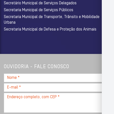
Secretário Municipal de Serviços Delegados
Secretaria Municipal de Serviços Públicos
Secretaria Municipal de Transporte, Trânsito e Mobilidade
Urbana
Secretaria Municipal de Defesa e Proteção dos Animais
OUVIDORIA - FALE CONOSCO
Nome
*
E-
mail
Endereço
*
completo,
com
CEP