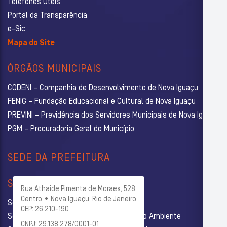
Telefones Úteis
Portal da Transparência
e-Sic
Mapa do Site
ÓRGÃOS MUNICIPAIS
CODENI – Companhia de Desenvolvimento de Nova Iguaçu
FENIG – Fundação Educacional e Cultural de Nova Iguaçu
PREVINI – Previdência dos Servidores Municipais de Nova Iguaçu
PGM – Procuradoria Geral do Município
SEDE DA PREFEITURA
SECRETARIAS
Rua Athaide Pimenta de Moraes, 528
Centro • Nova Iguaçu, Rio de Janeiro
Secretaria Municipal de Administração
CEP: 26.210-190
Secretaria Municipal de Agricultura e Meio Ambiente
CNPJ: 29.138.278/0001-01