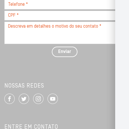
Telefone
*
*
CPF
*
Descreva
seu
problema
com
detalhes
Enviar
*
NOSSAS REDES
ENTRE EM CONTATO