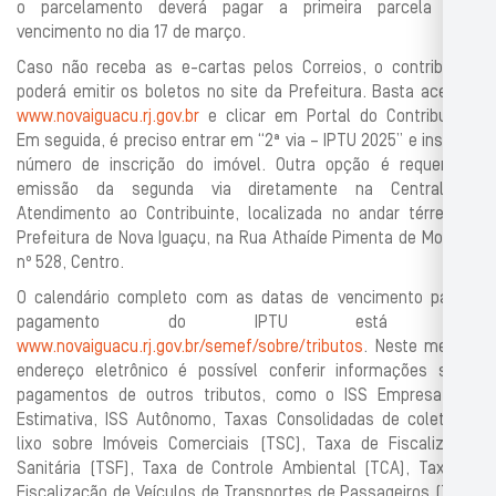
o parcelamento deverá pagar a primeira parcela com
vencimento no dia 17 de março.
Caso não receba as e-cartas pelos Correios, o contribuinte
poderá emitir os boletos no site da Prefeitura. Basta acessar
www.novaiguacu.rj.gov.br
e clicar em Portal do Contribuinte.
Em seguida, é preciso entrar em “2ª via – IPTU 2025” e inserir o
número de inscrição do imóvel. Outra opção é requerer a
emissão da segunda via diretamente na Central de
Atendimento ao Contribuinte, localizada no andar térreo da
Prefeitura de Nova Iguaçu, na Rua Athaíde Pimenta de Moraes,
nº 528, Centro.
O calendário completo com as datas de vencimento para o
pagamento do IPTU está em
www.novaiguacu.rj.gov.br/semef/sobre/tributos
. Neste mesmo
endereço eletrônico é possível conferir informações sobre
pagamentos de outros tributos, como o ISS Empresa, ISS
Estimativa, ISS Autônomo, Taxas Consolidadas de coleta de
lixo sobre Imóveis Comerciais (TSC), Taxa de Fiscalização
Sanitária (TSF), Taxa de Controle Ambiental (TCA), Taxa de
Fiscalização de Veículos de Transportes de Passageiros (TFV),