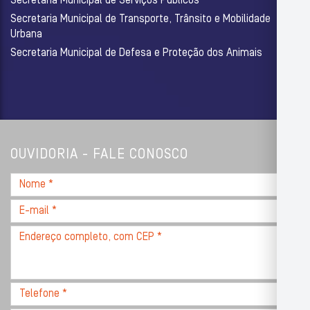
Secretaria Municipal de Serviços Públicos
Secretaria Municipal de Transporte, Trânsito e Mobilidade
Urbana
Secretaria Municipal de Defesa e Proteção dos Animais
OUVIDORIA - FALE CONOSCO
Nome
*
E-
mail
Endereço
*
completo,
com
CEP
Telefone
*
*