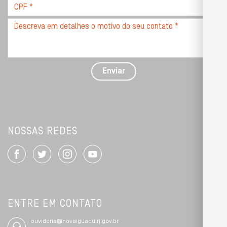
CPF
*
Descreva
seu
problema
com
detalhes
Enviar
*
NOSSAS REDES
ENTRE EM CONTATO
ouvidoria@novaiguacu.rj.gov.br