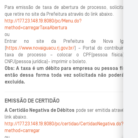
Para emissão de taxa de abertura de processo, solicitamos
que retire no site da Prefeitura através do link abaixo.
http://177.23.148.19:8080/pc/Menu.do?
method=carregarTaxaAbertura
ou
Entrar no site da Prefeitura de Nova Iguaçu
(
https://www.novaiguacu.rj.gov.br/
) – Portal do contribuinte –
taxa de processo – colocar o CPF(pessoa física) ou
CNPJ(pessoa jurídica)- imprimir o boleto.
Obs: A taxa é um débito para empresa ou pessoa física,
então dessa forma toda vez solicitada não poderá ser
excluída.
EMISSÃO DE CERTIDÃO
A Certidão Negativa de Débitos
pode ser emitida através do
link abaixo.
http://177.23.148.19:8080/pc/certidao/CertidaoNegativa.do?
method=carregar
ou