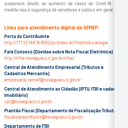
suspensos devido ao aumento de casos de Covid-19. Essa
medida visa à segurança de servidores e público em geral.
Links para atendimento digital da SEMEF:
Porta do Contribuinte
http://177.23.148.18:8092/pc/Index.do?method=carregar
Fale Conosco (Dúvidas sobre Nota Fiscal Eletrônica)
http://nfse.novaiguacu.rj.gov.br/nfse/
Central de Atendimento Empresarial (Tributos e
Cadastros Mercantis)
empresarial.semef@novaiguacu.rj.gov.br
Central de Atendimento ao Cidadão (IPTU, ITBI e cadastro
Imobiliário)
cac@novaiguacu.rj.gov.br
Plantão Fiscal (Departamento de Fiscalização Tributária)
fiscalizacaotributos@novaiguacu.rj.gov.br
Departamento de ITBI