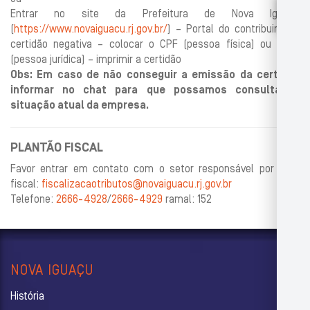
Entrar no site da Prefeitura de Nova Iguaçu
(
https://www.novaiguacu.rj.gov.br/
) – Portal do contribuinte –
certidão negativa – colocar o CPF (pessoa física) ou CNPJ
(pessoa jurídica) – imprimir a certidão
Obs: Em caso de não conseguir a emissão da certidão
informar no chat para que possamos consultar a
situação atual da empresa.
PLANTÃO FISCAL
Favor entrar em contato com o setor responsável por nota
fiscal:
fiscalizacaotributos@novaiguacu.rj.gov.br
Telefone:
2666-4928
/
2666-4929
ramal: 152
NOVA IGUAÇU
História