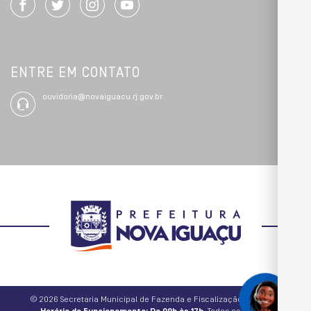
ENTRE EM CONTATO
ouvidoria@novaiguacu.rj.gov.br
© 2026 Secretaria Municipal de Fazenda e Fiscalização Tributária.