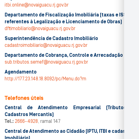
itbi.online@novaiguacu.rj.gov.br
Departamento de Fiscalização Imobiliária (taxas e ISS
referentes à Legalização e Licenciamento de Obras)
dftimobiliario@novaiguacu.rj.gov.br
Superintendência de Cadastro Imobiliário
cadastroimobiliario@novaiguacu.rj.gov.br
Departamento de Cobrança, Controle e Arrecadação
sub.tributos.semef@novaiguacu.rj.gov.br
Agendamento
http://177.23.148.18.8092/pc/Menu.do?m
Telefones úteis
Central de Atendimento Empresarial (Tributos e
Cadastros Mercantis)
Tel.:
2666-4928
, ramal 147
Central de Atendimento ao Cidadão (IPTU, ITBI e cadastro
Imobiliário)