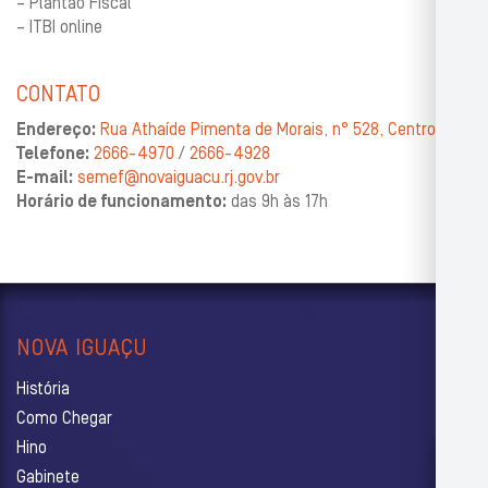
– Plantão Fiscal
– ITBI online
CONTATO
Endereço:
Rua Athaíde Pimenta de Morais, n° 528, Centro
Telefone:
2666-4970
/
2666-4928
E-mail:
semef@novaiguacu.rj.gov.br
Horário de funcionamento:
das 9h às 17h
NOVA IGUAÇU
História
Como Chegar
Hino
Gabinete