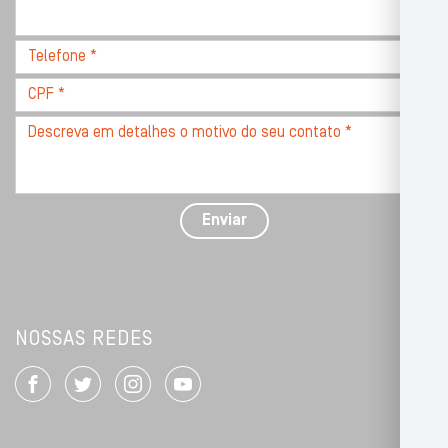
com
CEP
Telefone
*
*
CPF
*
Descreva
seu
problema
com
detalhes
Enviar
*
NOSSAS REDES