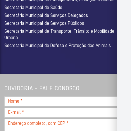
Secretaria Municipal de Planejamento, Finanças e Gestão
Secretaria Municipal de Saúde
Secretário Municipal de Serviços Delegados
Secretaria Municipal de Serviços Públicos
Secretaria Municipal de Transporte, Trânsito e Mobilidade
Urbana
Secretaria Municipal de Defesa e Proteção dos Animais
OUVIDORIA - FALE CONOSCO
Nome
*
E-
mail
Endereço
*
completo,