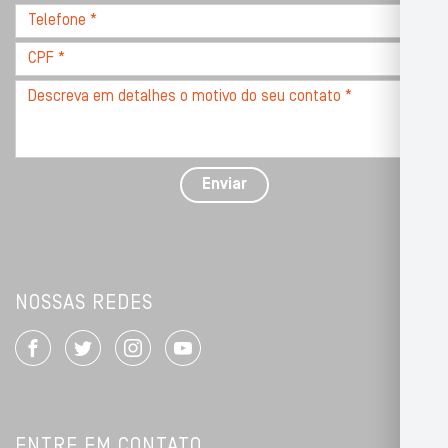
Telefone
*
*
CPF
*
Descreva
seu
problema
com
detalhes
Enviar
*
NOSSAS REDES
ENTRE EM CONTATO