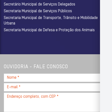
Secretário Municipal de Serviços Delegados
Secretaria Municipal de Serviços Públicos
Secretaria Municipal de Transporte, Trânsito e Mobilidade
Urbana
Secretaria Municipal de Defesa e Proteção dos Animais
OUVIDORIA - FALE CONOSCO
Nome
*
E-
mail
Endereço
*
completo,
com
CEP