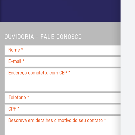
OUVIDORIA - FALE CONOSCO
Nome
*
E-
mail
Endereço
*
completo,
com
CEP
Telefone
*
*
CPF
*
Descreva
seu
problema