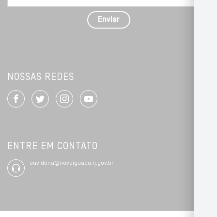
com
detalhes
Enviar
*
NOSSAS REDES
ENTRE EM CONTATO
ouvidoria@novaiguacu.rj.gov.br