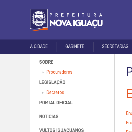
A CIDADE
GABINETE
SECRETARIAS
SOBRE
Procuradores
LEGISLAÇÃO
Decretos
PORTAL OFICIAL
En
NOTÍCIAS
En
VULTOS IGUAÇUANOS