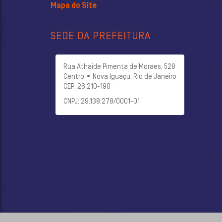
Mapa do Site
SEDE DA PREFEITURA
Rua Athaide Pimenta de Moraes, 528
Centro • Nova Iguaçu, Rio de Janeiro
CEP: 26.210-190
CNPJ: 29.138.278/0001-01