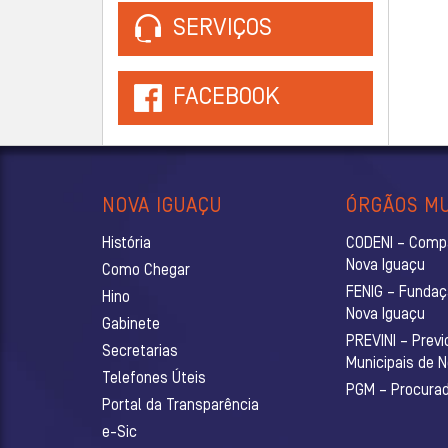
SERVIÇOS
FACEBOOK
NOVA IGUAÇU
ÓRGÃOS MU
História
CODENI – Comp
Nova Iguaçu
Como Chegar
FENIG – Fundaç
Hino
Nova Iguaçu
Gabinete
PREVINI – Previ
Secretarias
Municipais de 
Telefones Úteis
PGM – Procurado
Portal da Transparência
e-Sic