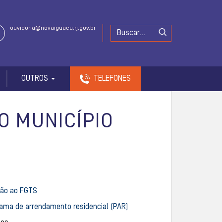
ouvidoria@novaiguacu.rj.gov.br
OUTROS
TELEFONES
O MUNICÍPIO
ção ao FGTS
ama de arrendamento residencial (PAR)