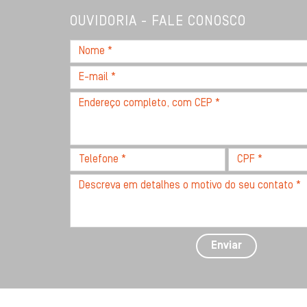
OUVIDORIA - FALE CONOSCO
Nome
*
E-
mail
Endereço
*
completo,
com
CEP
Telefone
CPF
*
*
*
Descreva
seu
problema
com
detalhes
Enviar
*