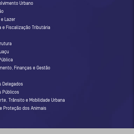
olvimento Urbano
ão
 e Lazer
 e Fiscalização Tributária
o
rutura
guaçu
Pública
amento, Finanças e Gestão
os Delegados
s Públicos
rte, Trânsito e Mobilidade Urbana
 e Proteção dos Animais