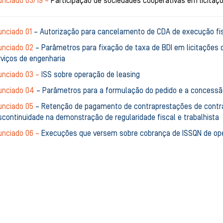
unciado 03/19 –
Participação de sociedades cooperativas em licitaç
unciado 01
– Autorização para cancelamento de CDA de execução fis
unciado 02
– Parâmetros para fixação de taxa de BDI em licitações d
rviços de engenharia
unciado 03 –
ISS sobre operação de leasing
unciado 04
– Parâmetros para a formulação do pedido e a concessão
unciado 05
– Retenção de pagamento de contraprestações de contra
continuidade na demonstração de regularidade fiscal e trabalhista
unciado 06 –
Execuções que versem sobre cobrança de ISSQN de op