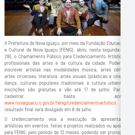
A Prefeitura de Nova Iguaçu, por meio da Fundação Educacional
e Cultural de Nova Iguaçu (FENIG), abriu, nesta segunda-feira
(18), o Chamamento Público para Credenciamento Artístico de
profissionais das artes e da cultura da cidade. Podem se
inscrever artistas nas modalidades música, artes cênicas,
artes circenses, literatura, artes visuais (plásticas e cinema),
dança, culturas populares tradicionais e cultura urbana. As
inscrições são gratuitas e vão até 17 de junho. Para se
cadastrar, basta acessar
www.novaiguacu.rj.gov.br/fenig/credenciamentoartistico
. O
resultado final será divulgado em 8 de julho.
O credenciamento visa a execução de apresentações
artísticas em eventos, feiras e projetos realizados ou apoiados
pela FENIG, pelo período de 12 meses, podendo ser prorrogado.