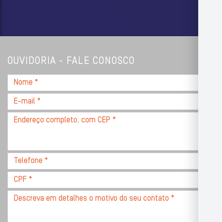
OUVIDORIA - FALE CONOSCO
Nome
*
E-
mail
Endereço
*
completo,
com
CEP
Telefone
*
*
CPF
*
Descreva
seu
problema