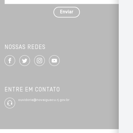
com
detalhes
Enviar
*
NOSSAS REDES
ENTRE EM CONTATO
ouvidoria@novaiguacu.rj.gov.br