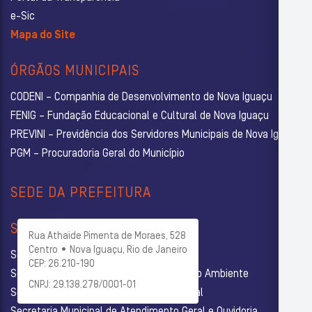
e-Sic
Mapa do Site
ÓRGÃOS MUNICIPAIS
CODENI – Companhia de Desenvolvimento de Nova Iguaçu
FENIG – Fundação Educacional e Cultural de Nova Iguaçu
PREVINI – Previdência dos Servidores Municipais de Nova Iguaçu
PGM – Procuradoria Geral do Município
SEDE DA PREFEITURA
SECRETARIAS
Rua Athaide Pimenta de Moraes, 528
Centro • Nova Iguaçu, Rio de Janeiro
Secretaria Municipal de Administração
CEP: 26.210-190
Secretaria Municipal de Agricultura e Meio Ambiente
CNPJ: 29.138.278/0001-01
Secretaria Municipal de Assistência Social