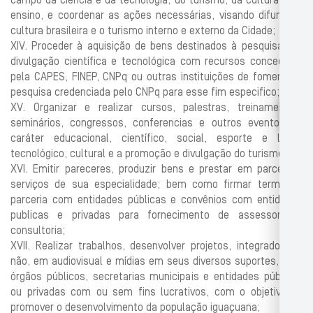
campo da ciência e da tecnologia, do turismo, da cultura e do
ensino, e coordenar as ações necessárias, visando difundir a
cultura brasileira e o turismo interno e externo da Cidade;
XIV. Proceder à aquisição de bens destinados à pesquisa e à
divulgação científica e tecnológica com recursos concedidos
pela CAPES, FINEP, CNPq ou outras instituições de fomento a
pesquisa credenciada pelo CNPq para esse fim especifico;
XV. Organizar e realizar cursos, palestras, treinamentos,
seminários, congressos, conferencias e outros eventos de
caráter educacional, científico, social, esporte e lazer,
tecnológico, cultural e a promoção e divulgação do turismo;
XVI. Emitir pareceres, produzir bens e prestar em parcerias,
serviços de sua especialidade; bem como firmar termo de
parceria com entidades públicas e convênios com entidades
publicas e privadas para fornecimento de assessoria e
consultoria;
XVII. Realizar trabalhos, desenvolver projetos, integrados ou
não, em audiovisual e mídias em seus diversos suportes, com
órgãos públicos, secretarias municipais e entidades públicas
ou privadas com ou sem fins lucrativos, com o objetivo de
promover o desenvolvimento da população iguaçuana;