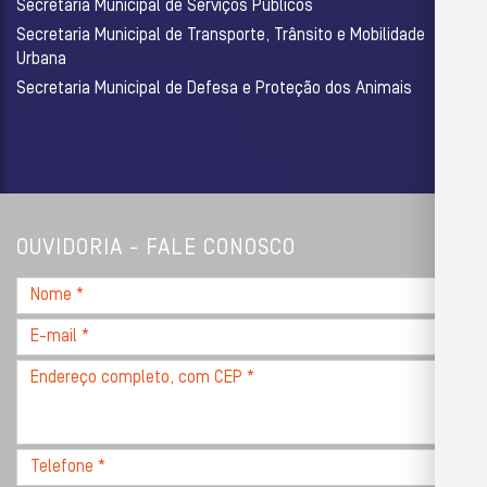
Secretaria Municipal de Serviços Públicos
Secretaria Municipal de Transporte, Trânsito e Mobilidade
Urbana
Secretaria Municipal de Defesa e Proteção dos Animais
OUVIDORIA - FALE CONOSCO
Nome
*
E-
mail
Endereço
*
completo,
com
CEP
Telefone
*
*