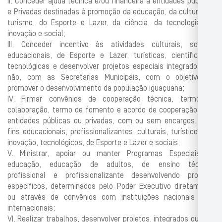
II. Conceder ajuda técnica e/ou financeira a entidades públicas
e Privadas destinadas à promoção da educação, da cultura, do
turismo, do Esporte e Lazer, da ciência, da tecnologia, da
inovação e social;
III. Conceder incentivo às atividades culturais, sociais,
educacionais, de Esporte e Lazer, turísticas, científicas e
tecnológicas e desenvolver projetos especiais integrados, ou
não, com as Secretarias Municipais, com o objetivo de
promover o desenvolvimento da população iguaçuana;
IV. Firmar convênios de cooperação técnica, termo de
colaboração, termo de fomento e acordo de cooperação com
entidades públicas ou privadas, com ou sem encargos, para
fins educacionais, profissionalizantes, culturais, turísticos, de
inovação, tecnológicos, de Esporte e Lazer e sociais;
V. Ministrar, apoiar ou manter Programas Especiais de
educação, educação de adultos, de ensino técnico,
profissional e profissionalizante desenvolvendo projetos
específicos, determinados pelo Poder Executivo diretamente
ou através de convênios com instituições nacionais e/ou
internacionais;
VI. Realizar trabalhos, desenvolver projetos, integrados ou não,