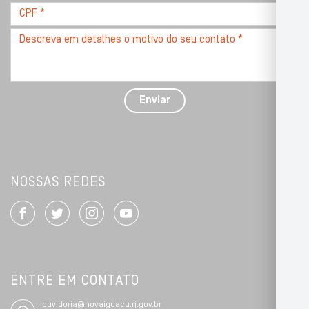
CPF
*
Descreva
seu
problema
com
detalhes
Enviar
*
NOSSAS REDES
ENTRE EM CONTATO
ouvidoria@novaiguacu.rj.gov.br