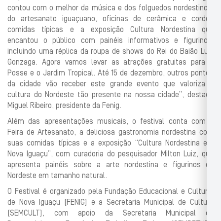
contou com o melhor da música e dos folguedos nordestinos,
do artesanato iguaçuano, oficinas de cerâmica e cordel,
comidas típicas e a exposição Cultura Nordestina que
encantou o público com painéis informativos e figurinos,
incluindo uma réplica da roupa de shows do Rei do Baião Luiz
Gonzaga. Agora vamos levar as atrações gratuitas para a
Posse e o Jardim Tropical. Até 15 de dezembro, outros pontos
da cidade vão receber este grande evento que valoriza a
cultura do Nordeste tão presente na nossa cidade”, destaca
Miguel Ribeiro, presidente da Fenig.
Além das apresentações musicais, o festival conta com a
Feira de Artesanato, a deliciosa gastronomia nordestina com
suas comidas típicas e a exposição “Cultura Nordestina em
Nova Iguaçu”, com curadoria do pesquisador Milton Luiz, que
apresenta painéis sobre a arte nordestina e figurinos do
Nordeste em tamanho natural.
O Festival é organizado pela Fundação Educacional e Cultural
de Nova Iguaçu (FENIG) e a Secretaria Municipal de Cultura
(SEMCULT), com apoio da Secretaria Municipal de