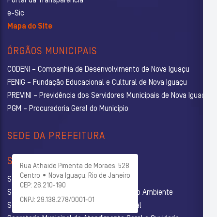
Portal da Transparência
e-Sic
Mapa do Site
ÓRGÃOS MUNICIPAIS
CODENI – Companhia de Desenvolvimento de Nova Iguaçu
FENIG – Fundação Educacional e Cultural de Nova Iguaçu
PREVINI – Previdência dos Servidores Municipais de Nova Iguaçu
PGM – Procuradoria Geral do Município
SEDE DA PREFEITURA
SECRETARIAS
Rua Athaide Pimenta de Moraes, 528
Centro • Nova Iguaçu, Rio de Janeiro
Secretaria Municipal de Administração
CEP: 26.210-190
Secretaria Municipal de Agricultura e Meio Ambiente
CNPJ: 29.138.278/0001-01
Secretaria Municipal de Assistência Social