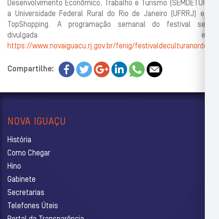
Desenvolvimento Econômico, Trabalho e Turismo (SEMDETUR),
a Universidade Federal Rural do Rio de Janeiro (UFRRJ) e o
TopShopping. A programação semanal do festival será
divulgada em
https://www.novaiguacu.rj.gov.br/fenig/festivaldeculturanordesti
Compartilhe:
NOVA IGUAÇU
História
Como Chegar
Hino
Gabinete
Secretarias
Telefones Úteis