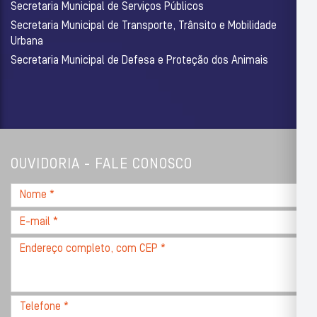
Secretaria Municipal de Serviços Públicos
Secretaria Municipal de Transporte, Trânsito e Mobilidade
Urbana
Secretaria Municipal de Defesa e Proteção dos Animais
OUVIDORIA - FALE CONOSCO
Nome
*
E-
mail
Endereço
*
completo,
com
CEP
Telefone
*