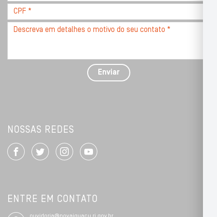
*
CPF
*
Descreva
seu
problema
com
detalhes
Enviar
*
NOSSAS REDES
ENTRE EM CONTATO
ouvidoria@novaiguacu.rj.gov.br