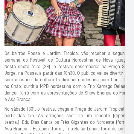
Os bairros Posse e Jardim Tropical vão receber a segunda
semana do Festival de Cultura Nordestina de Nova Iguaçu.
Nesta sexta-feira (29), o festival desembarca na Praça São
Jorge, na Posse, a partir das 18h30. O público vai se divertir ao
som acústico da cultura tradicional nordestina com Orin – Pé
no Chão, curtir a MPB nordestina com o Trio Xamego Delas e
dançar forró com as apresentações de Show Energia do Forró
e Asa Branca.
No sábado (30), o festival chega à Praça do Jardim Tropical, a
partir das 17h. As atrações são: De um repente (repente
teatral), Edu Dias Canta os Três Gigantes do Nordeste (forró),
Asa Branca – Estopim (forró), Trio Baião Lunar (forró de pé de