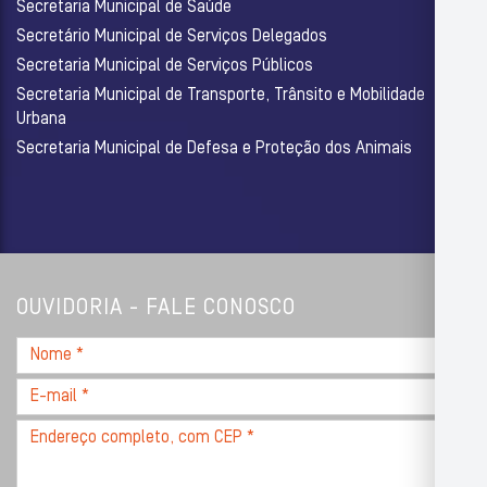
Secretaria Municipal de Saúde
Secretário Municipal de Serviços Delegados
Secretaria Municipal de Serviços Públicos
Secretaria Municipal de Transporte, Trânsito e Mobilidade
Urbana
Secretaria Municipal de Defesa e Proteção dos Animais
OUVIDORIA - FALE CONOSCO
Nome
*
E-
mail
Endereço
*
completo,
com