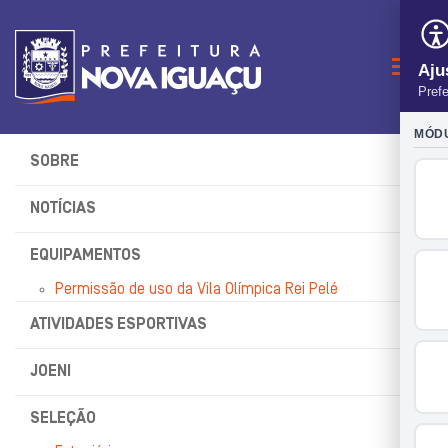
Naveg
SOBRE
NOTÍCIAS
EQUIPAMENTOS
Permissão de uso da Vila Olímpica Rei Pelé
ATIVIDADES ESPORTIVAS
JOENI
SELEÇÃO