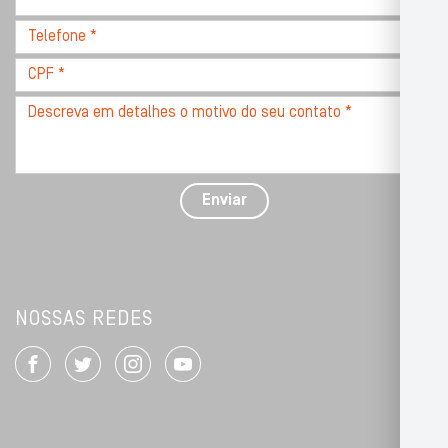
CEP
Telefone
*
*
CPF
*
Descreva
seu
problema
com
detalhes
Enviar
*
NOSSAS REDES