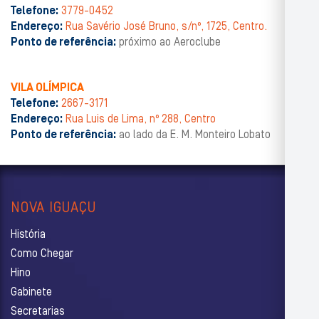
Telefone:
3779-0452
Endereço:
Rua Savério José Bruno, s/nº, 1725, Centro.
Ponto de referência:
próximo ao Aeroclube
VILA OLÍMPICA
Telefone:
2667-3171
Endereço:
Rua Luis de Lima, nº 288, Centro
Ponto de referência:
ao lado da E. M. Monteiro Lobato
NOVA IGUAÇU
História
Como Chegar
Hino
Gabinete
Secretarias