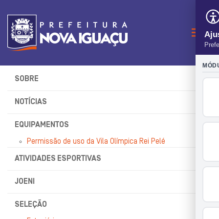
Naveg
SOBRE
NOTÍCIAS
EQUIPAMENTOS
Permissão de uso da Vila Olímpica Rei Pelé
ATIVIDADES ESPORTIVAS
JOENI
SELEÇÃO