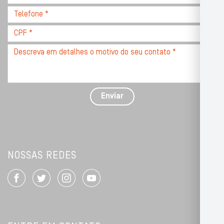
CEP
Telefone
*
*
CPF
*
Descreva
seu
problema
com
detalhes
Enviar
*
NOSSAS REDES