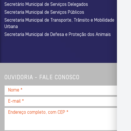
Secretário Municipal de Serviços Delegados
Secretaria Municipal de Serviços Públicos
Secretaria Municipal de Transporte, Trânsito e Mobilidade
Urbana
Secretaria Municipal de Defesa e Proteção dos Animais
OUVIDORIA - FALE CONOSCO
Nome
*
E-
mail
Endereço
*
completo,
com
CEP