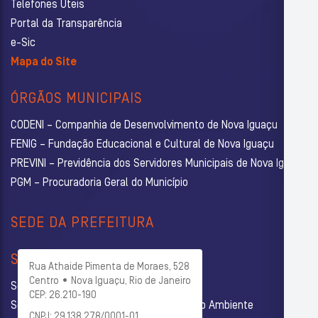
Telefones Úteis
Portal da Transparência
e-Sic
Mapa do Site
ÓRGÃOS MUNICIPAIS
CODENI – Companhia de Desenvolvimento de Nova Iguaçu
FENIG – Fundação Educacional e Cultural de Nova Iguaçu
PREVINI – Previdência dos Servidores Municipais de Nova Iguaçu
PGM – Procuradoria Geral do Município
SEDE DA PREFEITURA
SECRETARIAS
Rua Athaide Pimenta de Moraes, 528
Centro • Nova Iguaçu, Rio de Janeiro
Secretaria Municipal de Administração
CEP: 26.210-190
Secretaria Municipal de Agricultura e Meio Ambiente
CNPJ: 29.138.278/0001-01