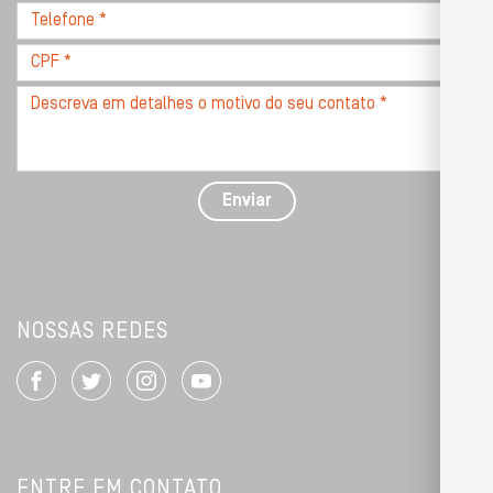
Telefone
*
*
CPF
*
Descreva
seu
problema
com
detalhes
Enviar
*
NOSSAS REDES
ENTRE EM CONTATO