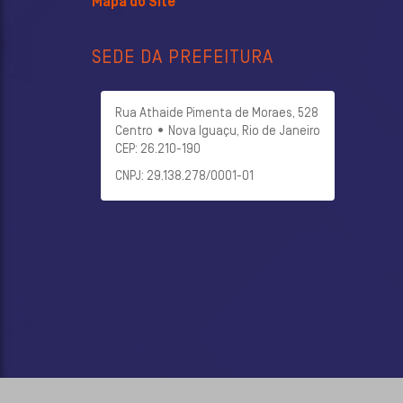
Mapa do Site
SEDE DA PREFEITURA
Rua Athaide Pimenta de Moraes, 528
Centro • Nova Iguaçu, Rio de Janeiro
CEP: 26.210-190
CNPJ: 29.138.278/0001-01