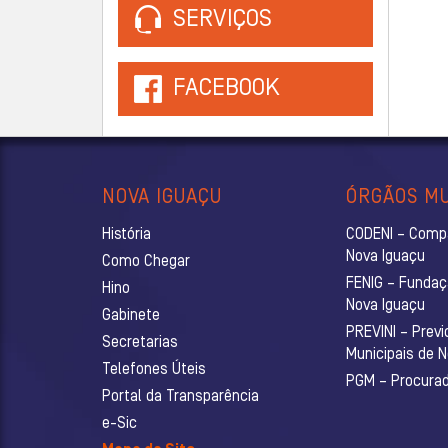
SERVIÇOS
FACEBOOK
NOVA IGUAÇU
ÓRGÃOS MU
História
CODENI – Comp
Nova Iguaçu
Como Chegar
FENIG – Fundaç
Hino
Nova Iguaçu
Gabinete
PREVINI – Previ
Secretarias
Municipais de 
Telefones Úteis
PGM – Procurado
Portal da Transparência
e-Sic