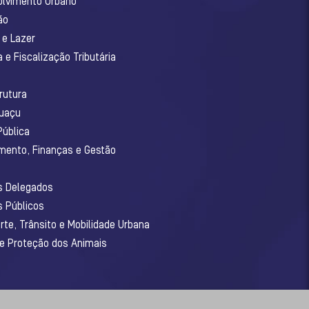
olvimento Urbano
ão
 e Lazer
 e Fiscalização Tributária
o
rutura
guaçu
Pública
amento, Finanças e Gestão
os Delegados
s Públicos
rte, Trânsito e Mobilidade Urbana
 e Proteção dos Animais