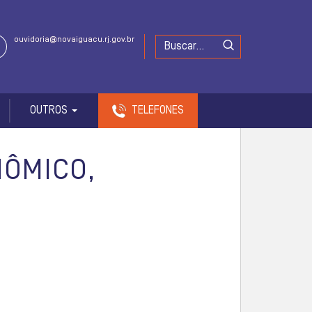
ouvidoria@novaiguacu.rj.gov.br
OUTROS
TELEFONES
ÔMICO,