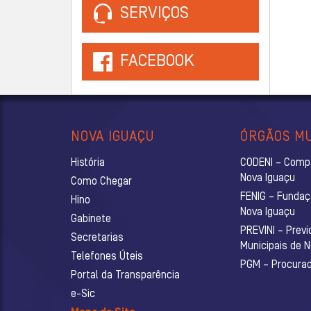
SERVIÇOS
FACEBOOK
NOVA IGUAÇU
ÓRGÃOS MU
História
CODENI – Comp
Nova Iguaçu
Como Chegar
FENIG – Fundaç
Hino
Nova Iguaçu
Gabinete
PREVINI – Previ
Secretarias
Municipais de 
Telefones Úteis
PGM – Procurado
Portal da Transparência
e-Sic