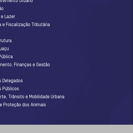
olvimento Urbano
ão
 e Lazer
 e Fiscalização Tributária
o
rutura
guaçu
Pública
amento, Finanças e Gestão
os Delegados
s Públicos
rte, Trânsito e Mobilidade Urbana
 e Proteção dos Animais