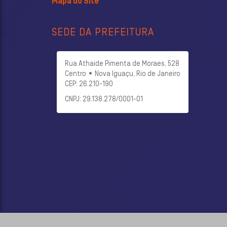
Mapa do Site
SEDE DA PREFEITURA
Rua Athaide Pimenta de Moraes, 528
Centro • Nova Iguaçu, Rio de Janeiro
CEP: 26.210-190
CNPJ: 29.138.278/0001-01