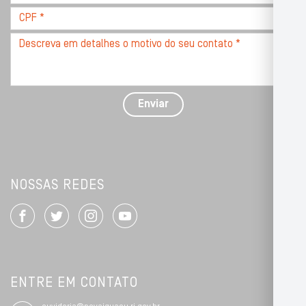
*
CPF
*
Descreva
seu
problema
com
detalhes
Enviar
*
NOSSAS REDES
ENTRE EM CONTATO