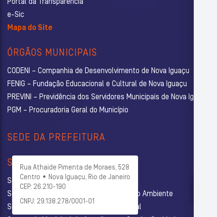
Portal da Transparência
e-Sic
Mapa do Site
ÓRGÃOS MUNICIPAIS
CODENI – Companhia de Desenvolvimento de Nova Iguaçu
FENIG – Fundação Educacional e Cultural de Nova Iguaçu
PREVINI – Previdência dos Servidores Municipais de Nova Iguaçu
PGM – Procuradoria Geral do Município
SEDE DA PREFEITURA
SECRETARIAS
Rua Athaide Pimenta de Moraes, 528
Centro • Nova Iguaçu, Rio de Janeiro
Secretaria Municipal de Administração
CEP: 26.210-190
Secretaria Municipal de Agricultura e Meio Ambiente
CNPJ: 29.138.278/0001-01
Secretaria Municipal de Assistência Social