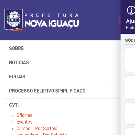
Naveg
SOBRE
NOTÍCIAS
EDITAIS
PROCESSO SELETIVO SIMPLIFICADO
CVTI
Oficinas
Eventos
Cursos – Por Sorteio