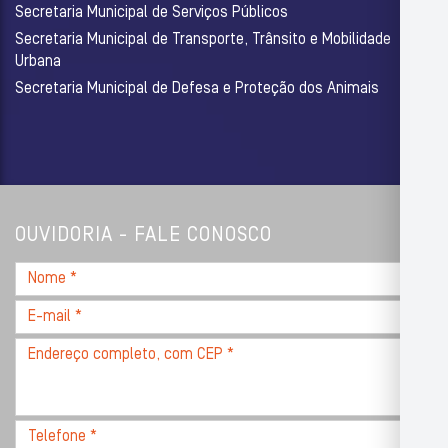
Secretaria Municipal de Serviços Públicos
Secretaria Municipal de Transporte, Trânsito e Mobilidade
Urbana
Secretaria Municipal de Defesa e Proteção dos Animais
OUVIDORIA - FALE CONOSCO
Nome
*
E-
mail
Endereço
*
completo,
com
CEP
Telefone
*