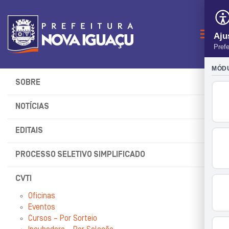
Naveg
SOBRE
NOTÍCIAS
EDITAIS
PROCESSO SELETIVO SIMPLIFICADO
CVTI
Oficinas
Eventos
Cursos – Por Sorteio