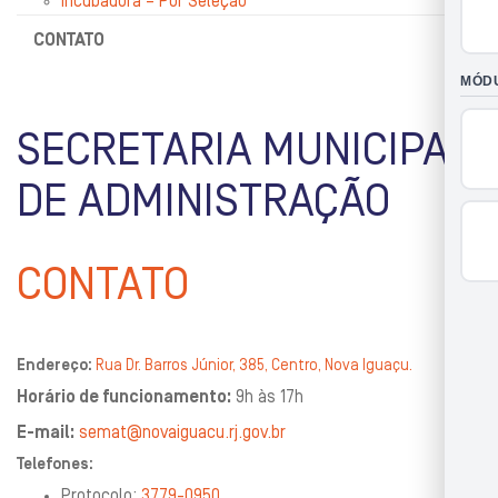
Incubadora – Por Seleção
CONTATO
SECRETARIA MUNICIPAL
DE ADMINISTRAÇÃO
CONTATO
Endereço:
Rua Dr. Barros Júnior, 385, Centro, Nova Iguaçu.
Horário de funcionamento:
9h às 17h
E-mail:
semat@novaiguacu.rj.gov.br
Telefones:
Protocolo:
3779-0950