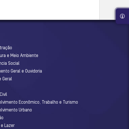
stração
tura e Meio Ambiente
ncia Social
ento Geral e Ouvidoria
e Geral
ivil
olvimento Econômico, Trabalho e Turismo
olvimento Urbano
ão
 e Lazer