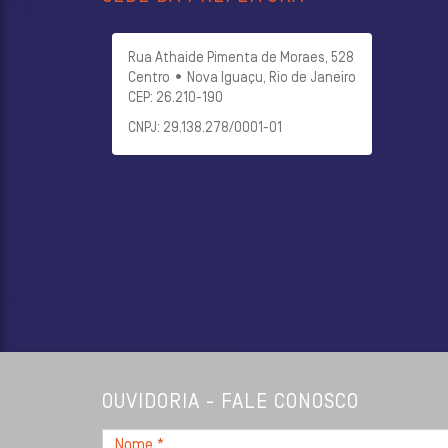
Rua Athaide Pimenta de Moraes, 528
Centro • Nova Iguaçu, Rio de Janeiro
CEP: 26.210-190
CNPJ: 29.138.278/0001-01
OUVIDORIA - FALE CONOSCO
Nome