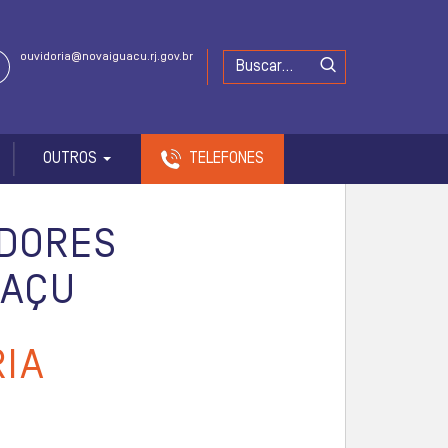
ouvidoria@novaiguacu.rj.gov.br
OUTROS
TELEFONES
IDORES
UAÇU
RIA