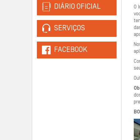
DIÁRIO OFICIAL
O I
voc
te
SERVIÇOS
da
ap
No
FACEBOOK
apl
Co
se
Ou
Ob
do
pre
BO