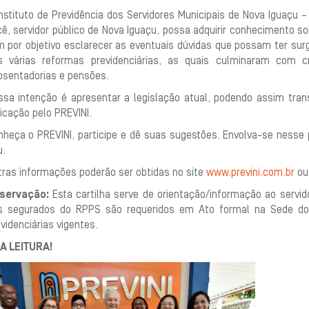
nstituto de Previdência dos Servidores Municipais de Nova Iguaçu –
ê, servidor público de Nova Iguaçu, possa adquirir conhecimento sob
m por objetivo esclarecer as eventuais dúvidas que possam ter su
s várias reformas previdenciárias, as quais culminaram com c
osentadorias e pensões.
ssa intenção é apresentar a legislação atual, podendo assim trans
icação pelo PREVINI.
nheça o PREVINI, participe e dê suas sugestões. Envolva-se nesse 
u.
tras informações poderão ser obtidas no site
www.previni.com.br
ou 
servação:
Esta cartilha serve de orientação/informação ao servidor
s segurados do RPPS são requeridos em Ato formal na Sede do 
videnciárias vigentes.
A LEITURA!