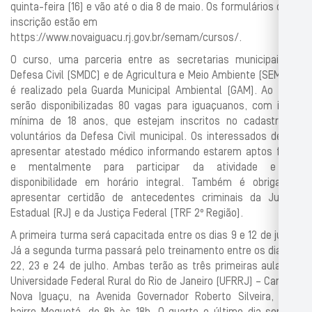
quinta-feira (16) e vão até o dia 8 de maio. Os formulários de
inscrição estão em
https://www.novaiguacu.rj.gov.br/semam/cursos/.
O curso, uma parceria entre as secretarias municipais de
Defesa Civil (SMDC) e de Agricultura e Meio Ambiente (SEMAM),
é realizado pela Guarda Municipal Ambiental (GAM). Ao todo,
serão disponibilizadas 80 vagas para iguaçuanos, com idade
mínima de 18 anos, que estejam inscritos no cadastro de
voluntários da Defesa Civil municipal. Os interessados devem
apresentar atestado médico informando estarem aptos física
e mentalmente para participar da atividade e ter
disponibilidade em horário integral. Também é obrigatório
apresentar certidão de antecedentes criminais da Justiça
Estadual (RJ) e da Justiça Federal (TRF 2º Região).
A primeira turma será capacitada entre os dias 9 e 12 de junho.
Já a segunda turma passará pelo treinamento entre os dias 21,
22, 23 e 24 de julho. Ambas terão as três primeiras aulas na
Universidade Federal Rural do Rio de Janeiro (UFRRJ) – Campus
Nova Iguaçu, na Avenida Governador Roberto Silveira, s/nº,