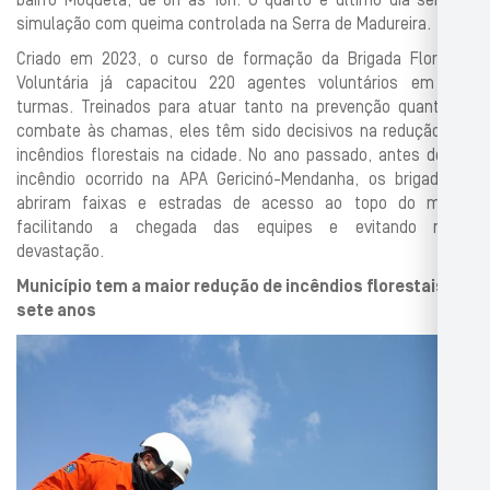
bairro Moquetá, de 8h às 18h. O quarto e último dia será de
simulação com queima controlada na Serra de Madureira.
Criado em 2023, o curso de formação da Brigada Florestal
Voluntária já capacitou 220 agentes voluntários em oito
turmas. Treinados para atuar tanto na prevenção quanto no
combate às chamas, eles têm sido decisivos na redução dos
incêndios florestais na cidade. No ano passado, antes de um
incêndio ocorrido na APA Gericinó-Mendanha, os brigadistas
abriram faixas e estradas de acesso ao topo do morro,
facilitando a chegada das equipes e evitando maior
devastação.
Município tem a maior redução de incêndios florestais em
sete anos