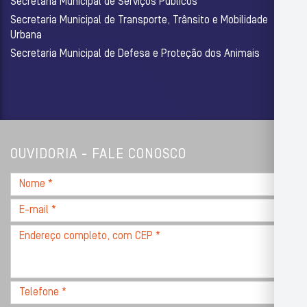
Secretaria Municipal de Serviços Públicos
Secretaria Municipal de Transporte, Trânsito e Mobilidade
Urbana
Secretaria Municipal de Defesa e Proteção dos Animais
OUVIDORIA - FALE CONOSCO
Nome
*
E-
mail
Endereço
*
completo,
com
CEP
Telefone
*
*