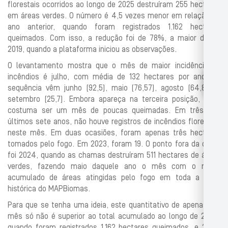
florestais ocorridos ao longo de 2025 destruíram 255 hectares
em áreas verdes. O número é 4,5 vezes menor em relação ao
ano anterior, quando foram registrados 1.162 hectares
queimados. Com isso, a redução foi de 78%, a maior desde
2019, quando a plataforma iniciou as observações.
O levantamento mostra que o mês de maior incidência de
incêndios é julho, com média de 132 hectares por ano. Na
sequência vêm junho (92,5), maio (76,57), agosto (64,85) e
setembro (25,7). Embora apareça na terceira posição, maio
costuma ser um mês de poucas queimadas. Em três dos
últimos sete anos, não houve registros de incêndios florestais
neste mês. Em duas ocasiões, foram apenas três hectares
tomados pelo fogo. Em 2023, foram 19. O ponto fora da curva
foi 2024, quando as chamas destruíram 511 hectares de áreas
verdes, fazendo maio daquele ano o mês com o maior
acumulado de áreas atingidas pelo fogo em toda a série
histórica do MAPBiomas.
Para que se tenha uma ideia, este quantitativo de apenas um
mês só não é superior ao total acumulado ao longo de 2024,
quando foram registrados 1.162 hectares queimados, e 2023,