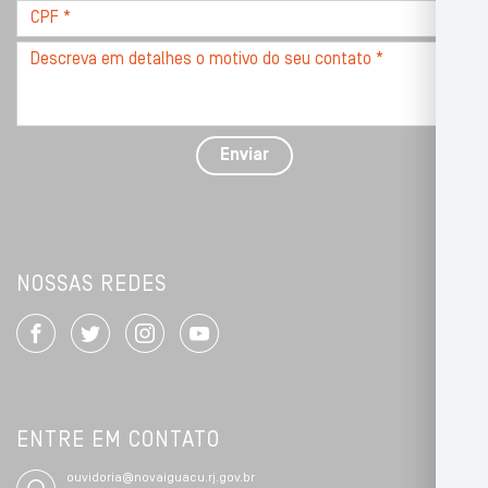
CPF
*
Descreva
seu
problema
com
detalhes
Enviar
*
NOSSAS REDES
ENTRE EM CONTATO
ouvidoria@novaiguacu.rj.gov.br