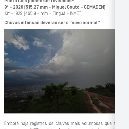
Ponto Chic podem ser revisados*
9º – 2026 (515,27 mm – Miguel Couto – CEMADEN)
10º – 1929 (495,9 – mm – Tinguá – INMET)
Chuvas intensas deverão ser o “novo normal”
Embora haja registros de chuvas mais volumosas que as de