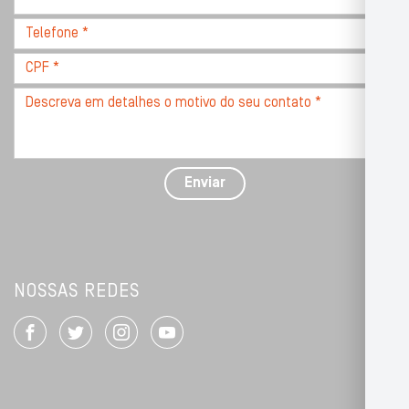
CEP
Telefone
*
*
CPF
*
Descreva
seu
problema
com
detalhes
Enviar
*
NOSSAS REDES