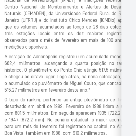
Nacional de Meteorologia (INMET) e medições recentes do
Centro Nacional de Monitoramento e Alertas de Desastres
Naturais (CEMADEN), da Universidade Federal Rural do Rio de
Janeiro (UFRRJ) e do Instituto Chico Mendes (ICMBio) aponta
que os volumes acumulados ao longo de 28 dias colocaram
três estações locais entre os dez maiores registros já
observados para o mês de fevereiro em mais de 100 anos de
medições disponíveis.
A estação de Adrianópolis registrou um acumulado mensal de
662,4 milímetros, alcançando a quarta posição no ranking
histórico. O pluviômetro do Ponto Chic atingiu 517,5 milímetros
e chegou ao oitavo lugar. Logo atrás, na nona colocação, está
o acumulado do pluviômetro de Miguel Couto, que contabilizou
515,27 milímetros em fevereiro deste ano.*
O topo do ranking pertence ao antigo pluviômetro de Tinguá,
desativado em abril de 1989. Fevereiro de 1988 lidera a série,
com 801,5 milímetros. Em seguida aparecem 1935 (722,2 mm)
e 1947 (672,2 mm). No cenário estadual, o maior acumulado
para um mês de fevereiro foi registrado na capital, no Alto da
Boa Vista, também em 1988, com 910,2 milímetros.