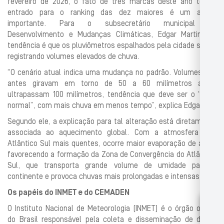
fevereiro de 2026, o fato de três marcas deste ano terem
entrado para o ranking das dez maiores é um alerta
importante. Para o subsecretário municipal de
Desenvolvimento e Mudanças Climáticas, Edgar Martins, a
tendência é que os pluviômetros espalhados pela cidade sigam
registrando volumes elevados de chuva.
“O cenário atual indica uma mudança no padrão. Volumes que
antes giravam em torno de 50 a 60 milímetros agora
ultrapassam 100 milímetros, tendência que deve ser o “novo
normal”, com mais chuva em menos tempo”, explica Edgar.
Segundo ele, a explicação para tal alteração está diretamente
associada ao aquecimento global. Com a atmosfera e o
Atlântico Sul mais quentes, ocorre maior evaporação de água,
favorecendo a formação da Zona de Convergência do Atlântico
Sul, que transporta grande volume de umidade para o
continente e provoca chuvas mais prolongadas e intensas.
Os papéis do INMET e do CEMADEN
O Instituto Nacional de Meteorologia (INMET) é o órgão oficial
do Brasil responsável pela coleta e disseminação de dados