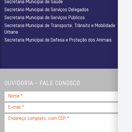
Secretaria Municipal de Saúde
Secretário Municipal de Serviços Delegados
Secretaria Municipal de Serviços Públicos
Secretaria Municipal de Transporte, Trânsito e Mobilidade
Urbana
Secretaria Municipal de Defesa e Proteção dos Animais
OUVIDORIA - FALE CONOSCO
Nome
*
E-
mail
Endereço
*
completo,
com