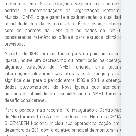
meteorológicos. Suas estações seguem rigorosamente as
normas e recomendações da Organização Meteorológica
Mundial (OMM), o que garante a padronização, a qualidade e a
oficialidade dos dados coletados. É por essa conformidade
com os padrões da OMM que os dados do INMET são
considerados referências oficiais para estudos climáticos e
previsões.
A partir de 1990, em muitas regiões do país, incluindo Nova
Iguaçu, houve um decréscimo ou interrupção na operação de
algumas estações do INMET, criando uma lacuna de
informações pluviométricas oficiais e de longo prazo. Isso
significa que, para o período entre 1990 e 2011, a obtenção de
dados pluviométricos de Nova Iguaçu que atendam aos
critérios de oficialidade e consistência do INMET torna-se um
desafio considerável.
Para o período mais recente, foi inaugurado o Centro Nacional
de Monitoramento e Alertas de Desastres Naturais (CEMADEN).
O CEMADEN Nacional iniciou sua operacionalização em 2 de
dezembro de 2011 com o objetivo principal de monitorar e emitir