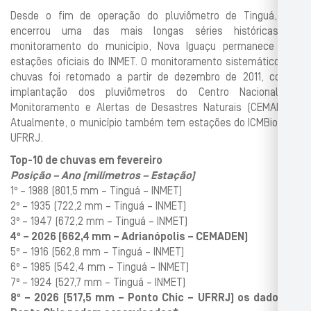
Desde o fim de operação do pluviômetro de Tinguá, que
encerrou uma das mais longas séries históricas de
monitoramento do município, Nova Iguaçu permanece sem
estações oficiais do INMET. O monitoramento sistemático das
chuvas foi retomado a partir de dezembro de 2011, com a
implantação dos pluviômetros do Centro Nacional de
Monitoramento e Alertas de Desastres Naturais (CEMADEN).
Atualmente, o município também tem estações do ICMBio e da
UFRRJ.
Top-10 de chuvas em fevereiro
Posição – Ano (milímetros – Estação)
1º – 1988 (801,5 mm – Tinguá – INMET)
2º – 1935 (722,2 mm – Tinguá – INMET)
3º – 1947 (672,2 mm – Tinguá – INMET)
4º – 2026 (662,4 mm – Adrianópolis – CEMADEN)
5º – 1916 (562,8 mm – Tinguá – INMET)
6º – 1985 (542,4 mm – Tinguá – INMET)
7º – 1924 (527,7 mm – Tinguá – INMET)
8º – 2026 (517,5 mm – Ponto Chic – UFRRJ) os dados de