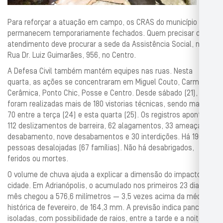
Para reforçar a atuação em campo, os CRAS do município
permanecem temporariamente fechados. Quem precisar de
atendimento deve procurar a sede da Assistência Social, na
Rua Dr. Luiz Guimarães, 956, no Centro.
A Defesa Civil também mantém equipes nas ruas. Nesta
quarta, as ações se concentraram em Miguel Couto, Carmari,
Cerâmica, Ponto Chic, Posse e Centro. Desde sábado (21), já
foram realizadas mais de 180 vistorias técnicas, sendo mais de
70 entre a terça (24) e esta quarta (25). Os registros apontam
112 deslizamentos de barreira, 62 alagamentos, 33 ameaças de
desabamento, nove desabamentos e 30 interdições. Há 196
pessoas desalojadas (67 famílias). Não há desabrigados,
feridos ou mortes.
O volume de chuva ajuda a explicar a dimensão do impacto na
cidade. Em Adrianópolis, o acumulado nos primeiros 23 dias do
mês chegou a 576,6 milímetros — 3,5 vezes acima da média
histórica de fevereiro, de 164,3 mm. A previsão indica pancadas
isoladas, com possibilidade de raios, entre a tarde e a noite