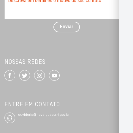
seu
problema
com
detalhes
Enviar
*
NOSSAS REDES
ENTRE EM CONTATO
ouvidoria@novaiguacu.rj.gov.br